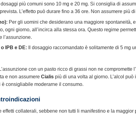
 dosaggi più comuni sono 10 mg e 20 mg. Si consiglia di assu
e prevista. L’effetto può durare fino a 36 ore. Non assumere più 
no):
Per gli uomini che desiderano una maggiore spontaneità, es
 ogni giorno, all’incirca alla stessa ora. Questo regime permette 
e l’assunzione.
) o IPB e DE:
Il dosaggio raccomandato è solitamente di 5 mg una 
ssunzione con un pasto ricco di grassi non ne compromette l’effi
ata e non assumere
Cialis
più di una volta al giorno. L’alcol può 
indi è consigliabile moderarne il consumo.
ntroindicazioni
ffetti collaterali, sebbene non tutti li manifestino e la maggior par