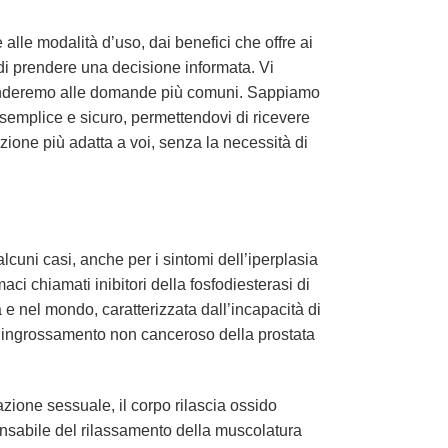
lle modalità d’uso, dai benefici che offre ai
i di prendere una decisione informata. Vi
risponderemo alle domande più comuni. Sappiamo
semplice e sicuro, permettendovi di ricevere
luzione più adatta a voi, senza la necessità di
alcuni casi, anche per i sintomi dell’iperplasia
aci chiamati inibitori della fosfodiesterasi di
 e nel mondo, caratterizzata dall’incapacità di
n ingrossamento non canceroso della prostata
zione sessuale, il corpo rilascia ossido
onsabile del rilassamento della muscolatura