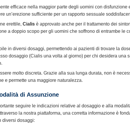
nte efficace nella maggior parte degli uomini con disfunzione e
e un’erezione sufficiente per un rapporto sessuale soddisfacente
ne erettile,
Cialis
è approvato anche per il trattamento dei sintomi
ne a doppio scopo per gli uomini che soffrono di entrambe le co
ile in diversi dosaggi, permettendo ai pazienti di trovare la dos
sso dosaggio (Cialis una volta al giorno) per chi desidera una 
o.
sere molto discreta. Grazie alla sua lunga durata, non è nece
ione e permette una maggiore naturalezza.
odalità di Assunzione
portante seguire le indicazioni relative al dosaggio e alla moda
ttraverso la nostra piattaforma, una corretta informazione è fon
n diversi dosaggi: