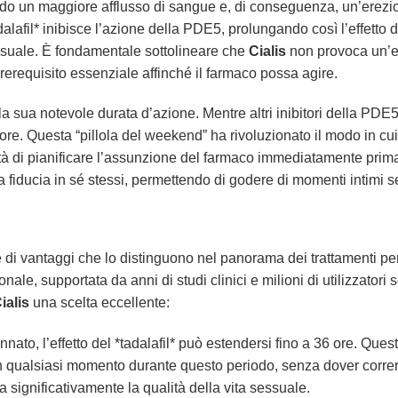
endo un maggiore afflusso di sangue e, di conseguenza, un’erez
adalafil* inibisce l’azione della PDE5, prolungando così l’effetto
suale. È fondamentale sottolineare che
Cialis
non provoca un’e
rerequisito essenziale affinché il farmaco possa agire.
la sua notevole durata d’azione. Mentre altri inibitori della PDE5
6 ore. Questa “pillola del weekend” ha rivoluzionato il modo in cu
 di pianificare l’assunzione del farmaco immediatamente prima de
a fiducia in sé stessi, permettendo di godere di momenti intimi se
 di vantaggi che lo distinguono nel panorama dei trattamenti per 
ale, supportata da anni di studi clinici e milioni di utilizzatori 
ialis
una scelta eccellente:
to, l’effetto del *tadalafil* può estendersi fino a 36 ore. Questo
tà in qualsiasi momento durante questo periodo, senza dover corre
a significativamente la qualità della vita sessuale.