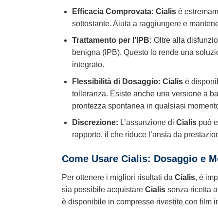
Efficacia Comprovata:
Cialis
è estremame
sottostante. Aiuta a raggiungere e mantener
Trattamento per l’IPB:
Oltre alla disfunzio
benigna (IPB). Questo lo rende una soluzio
integrato.
Flessibilità di Dosaggio:
Cialis
è disponib
tolleranza. Esiste anche una versione a ba
prontezza spontanea in qualsiasi moment
Discrezione:
L’assunzione di
Cialis
può es
rapporto, il che riduce l’ansia da prestaz
Come Usare Cialis: Dosaggio e M
Per ottenere i migliori risultati da
Cialis
, è im
sia possibile acquistare
Cialis
senza ricetta a
è disponibile in compresse rivestite con film i