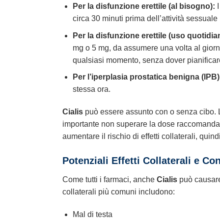
Per la disfunzione erettile (al bisogno):
I
circa 30 minuti prima dell’attività sessual
Per la disfunzione erettile (uso quotidia
mg o 5 mg, da assumere una volta al giorno,
qualsiasi momento, senza dover pianificar
Per l’iperplasia prostatica benigna (IPB
stessa ora.
Cialis
può essere assunto con o senza cibo. L’a
importante non superare la dose raccomand
aumentare il rischio di effetti collaterali, qu
Potenziali Effetti Collaterali e Co
Come tutti i farmaci, anche
Cialis
può causare e
collaterali più comuni includono:
Mal di testa