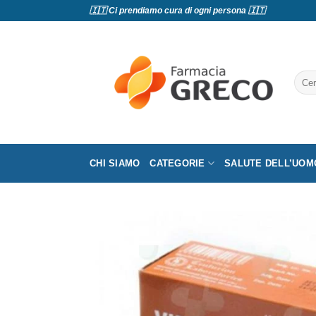
Salta
🇮🇹 Ci prendiamo cura di ogni persona 🇮🇹
ai
contenuti
Cerc
CHI SIAMO
CATEGORIE
SALUTE DELL’UOM