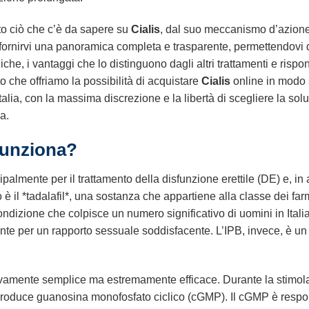
tto ciò che c’è da sapere su
Cialis
, dal suo meccanismo d’azione a
ivo è fornirvi una panoramica completa e trasparente, permettendov
niche, i vantaggi che lo distinguono dagli altri trattamenti e 
 che offriamo la possibilità di acquistare
Cialis
online in modo 
 Italia, con la massima discrezione e la libertà di scegliere la so
a.
Funziona?
palmente per il trattamento della disfunzione erettile (DE) e, in 
o è il *tadalafil*, una sostanza che appartiene alla classe dei farm
ondizione che colpisce un numero significativo di uomini in Italia
nte per un rapporto sessuale soddisfacente. L’IPB, invece, è u
tivamente semplice ma estremamente efficace. Durante la stimola
e produce guanosina monofosfato ciclico (cGMP). Il cGMP è resp