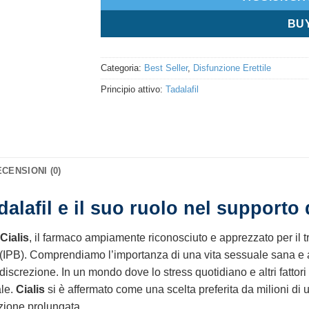
BU
Categoria:
Best Seller
,
Disfunzione Erettile
Principio attivo:
Tadalafil
CENSIONI (0)
alafil e il suo ruolo nel supporto d
Cialis
, il farmaco ampiamente riconosciuto e apprezzato per il t
a (IPB). Comprendiamo l’importanza di una vita sessuale sana e 
iscrezione. In un mondo dove lo stress quotidiano e altri fattor
ale.
Cialis
si è affermato come una scelta preferita da milioni di uom
azione prolungata.