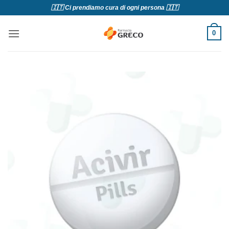
Salta
🇮🇹 Ci prendiamo cura di ogni persona 🇮🇹
ai
contenuti
0