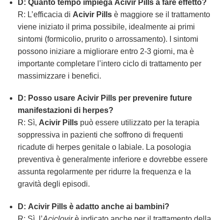
D: Quanto tempo impiega
Acivir Pills
a fare effetto?
R: L’efficacia di
Acivir Pills
è maggiore se il trattamento
viene iniziato il prima possibile, idealmente ai primi
sintomi (formicolio, prurito o arrossamento). I sintomi
possono iniziare a migliorare entro 2-3 giorni, ma è
importante completare l’intero ciclo di trattamento per
massimizzare i benefici.
D: Posso usare
Acivir Pills
per prevenire future
manifestazioni di herpes?
R: Sì,
Acivir Pills
può essere utilizzato per la terapia
soppressiva in pazienti che soffrono di frequenti
ricadute di herpes genitale o labiale. La posologia
preventiva è generalmente inferiore e dovrebbe essere
assunta regolarmente per ridurre la frequenza e la
gravità degli episodi.
D:
Acivir Pills
è adatto anche ai bambini?
R: Sì, l’
Aciclovir
è indicato anche per il trattamento della