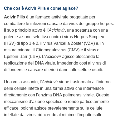
Che cos’è Acivir Pills e come agisce?
Acivir Pills
è un farmaco antivirale progettato per
combattere le infezioni causate da virus del gruppo herpes.
Il suo principio attivo è l’
Aciclovir
, una sostanza con una
potente azione selettiva contro i virus Herpes Simplex
(HSV) di tipo 1 e 2, il virus Varicella Zoster (VZV) e, in
misura minore, il Citomegalovirus (CMV) e il virus di
Epstein-Barr (EBV). L’
Aciclovir
agisce bloccando la
replicazione del DNA virale, impedendo così al virus di
diffondersi e causare ulteriori danni alle cellule ospiti.
Una volta assunto, l’
Aciclovir
viene trasformato all’interno
delle cellule infette in una forma attiva che interferisce
direttamente con l’enzima DNA polimerasi virale. Questo
meccanismo d’azione specifico lo rende particolarmente
efficace, poiché agisce prevalentemente sulle cellule
infettate dal virus, riducendo al minimo l’impatto sulle