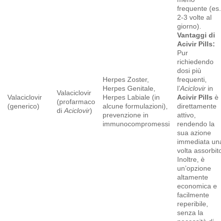
frequente (es
2-3 volte al
giorno).
Vantaggi di
Acivir Pills:
Pur
richiedendo
dosi più
Herpes Zoster,
frequenti,
Herpes Genitale,
l’
Aciclovir
in
Valaciclovir
Valaciclovir
Herpes Labiale (in
Acivir Pills
è
(profarmaco
(generico)
alcune formulazioni),
direttamente
di
Aciclovir
)
prevenzione in
attivo,
immunocompromessi
rendendo la
sua azione
immediata un
volta assorbit
Inoltre, è
un’opzione
altamente
economica e
facilmente
reperibile,
senza la