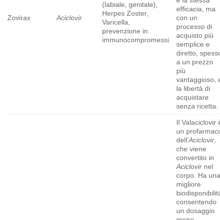
(labiale, genitale),
efficacia, ma
Herpes Zoster,
Zovirax
Aciclovir
con un
Varicella,
processo di
prevenzione in
acquisto più
immunocompromessi
semplice e
diretto, spess
a un prezzo
più
vantaggioso, 
la libertà di
acquistare
senza ricetta.
Il Valaciclovir 
un profarmac
dell’
Aciclovir
,
che viene
convertito in
Aciclovir
nel
corpo. Ha un
migliore
biodisponibilit
consentendo
un dosaggio
meno