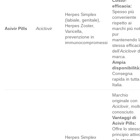
Costo-
efficacia:
Spesso più
Herpes Simplex
conveniente
(labiale, genitale),
rispetto ai
Herpes Zoster,
Acivir Pills
Aciclovir
marchi più not
Varicella,
pur
prevenzione in
mantenendo l
immunocompromessi
stessa efficac
dell’
Aciclovir
d
marca.
Ampia
disponibilità
Consegna
rapida in tutta
Italia.
Marchio
originale con
Aciclovir
, mol
conosciuto.
Vantaggi di
Acivir Pills:
Offre lo stess
principio attiv
Herpes Simplex
e la stessa