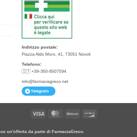
Indirizzo postale:
Piazza Aldo Moro, 41, 73051 Novoli
Telefono:
🇮🇹 +39-350-8507594
info@farmaciagreco.net
Visa
MasterCard
BitCoin
Discover
isce un'offerta da parte di FarmaciaGreco.