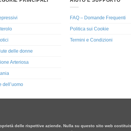
EGORIE PRINCIPALI
AIUTO E SUPPORTO
epressivi
FAQ – Domande Frequenti
terolo
Politica sui Cookie
otici
Termini e Condizioni
lute delle donne
ione Arteriosa
ania
e dell’uomo
proprietà delle rispettive aziende. Nulla su questo sito web costitu