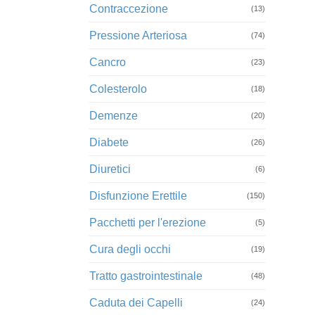
Contraccezione
(13)
Pressione Arteriosa
(74)
Cancro
(23)
Colesterolo
(18)
Demenze
(20)
Diabete
(26)
Diuretici
(6)
Disfunzione Erettile
(150)
Pacchetti per l'erezione
(5)
Cura degli occhi
(19)
Tratto gastrointestinale
(48)
Caduta dei Capelli
(24)