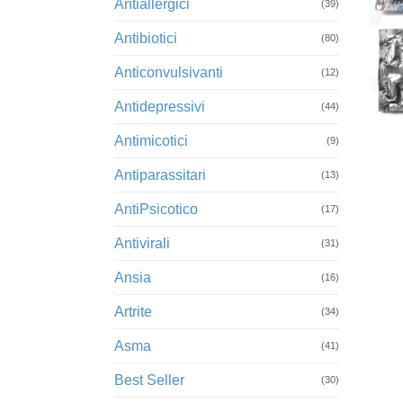
Antiallergici
(39)
Antibiotici
(80)
Anticonvulsivanti
(12)
Antidepressivi
+
(44)
Antimicotici
(9)
Antiparassitari
(13)
AntiPsicotico
(17)
Antivirali
(31)
Ansia
(16)
Artrite
(34)
Asma
(41)
Best Seller
(30)