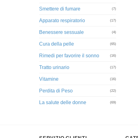
Smettere di fumare
(7)
Apparato respiratorio
(17)
Benessere sessuale
(4)
Cura della pelle
(65)
Rimedi per favorire il sonno
(16)
Tratto urinario
(17)
Vitamine
(16)
Perdita di Peso
(22)
La salute delle donne
(69)