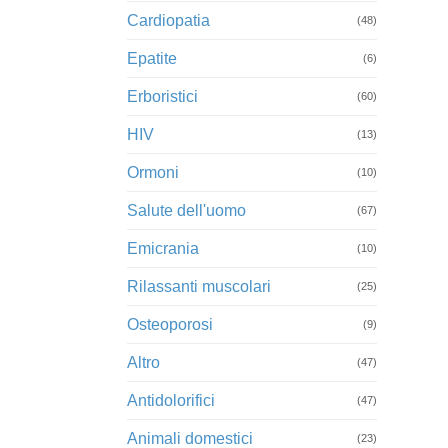
Cardiopatia
(48)
Epatite
(6)
Erboristici
(60)
HIV
(13)
Ormoni
(10)
Salute dell'uomo
(67)
Emicrania
(10)
Rilassanti muscolari
(25)
Osteoporosi
(9)
Altro
(47)
Antidolorifici
(47)
Animali domestici
(23)