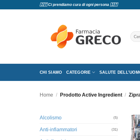
Salta
🇮🇹 Ci prendiamo cura di ogni persona 🇮🇹
ai
contenuti
Cerc
CHI SIAMO
CATEGORIE
SALUTE DELL’UOM
Home
/
Prodotto Active Ingredient
/
Zipr
Alcolismo
(5)
Anti-infiammatori
(31)