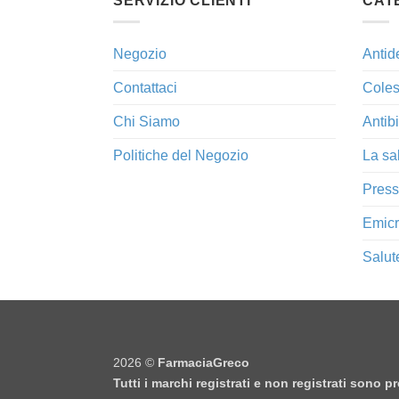
SERVIZIO CLIENTI
CAT
Negozio
Antid
Contattaci
Coles
Chi Siamo
Antibi
Politiche del Negozio
La sa
Press
Emicr
Salut
2026 ©
FarmaciaGreco
Tutti i marchi registrati e non registrati sono 