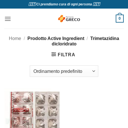
Salta
🇮🇹 Ci prendiamo cura di ogni persona 🇮🇹
ai
contenuti
0
Home
/
Prodotto Active Ingredient
/
Trimetazidina
dicloridrato
FILTRA