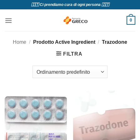
Salta
🇮🇹 Ci prendiamo cura di ogni persona 🇮🇹
ai
contenuti
0
Home
/
Prodotto Active Ingredient
/
Trazodone
FILTRA