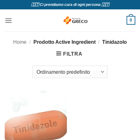
Salta
🇮🇹 Ci prendiamo cura di ogni persona 🇮🇹
ai
contenuti
0
Home
/
Prodotto Active Ingredient
/
Tinidazolo
FILTRA