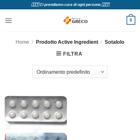
Salta
🇮🇹 Ci prendiamo cura di ogni persona 🇮🇹
ai
contenuti
0
Home
/
Prodotto Active Ingredient
/
Sotalolo
FILTRA