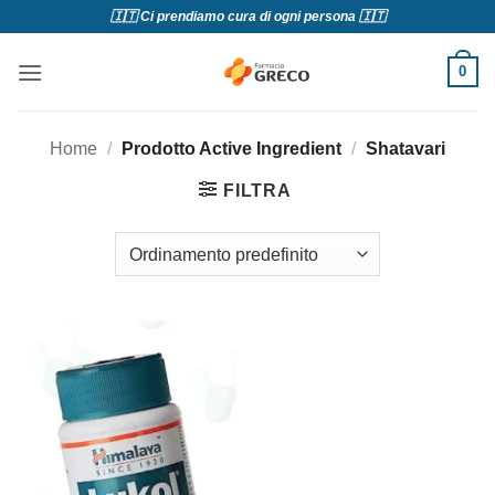
Salta
🇮🇹 Ci prendiamo cura di ogni persona 🇮🇹
ai
contenuti
0
Home
/
Prodotto Active Ingredient
/
Shatavari
FILTRA