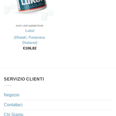
ANTI-INFIAMMATORI
Lukol
(
Dhataki
,
Punarnava
,
Shatavari
)
€
106,82
SERVIZIO CLIENTI
Negozio
Contattaci
Chi Siamo