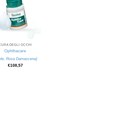
CURA DEGLI OCCHI
Ophthacare
ele
,
Rosa Damascena
)
€
108,57