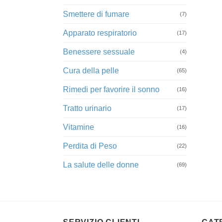
Smettere di fumare
(7)
Apparato respiratorio
(17)
Benessere sessuale
(4)
Cura della pelle
(65)
Rimedi per favorire il sonno
(16)
Tratto urinario
(17)
Vitamine
(16)
Perdita di Peso
(22)
La salute delle donne
(69)