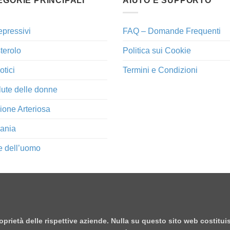
EGORIE PRINCIPALI
AIUTO E SUPPORTO
epressivi
FAQ – Domande Frequenti
terolo
Politica sui Cookie
otici
Termini e Condizioni
lute delle donne
ione Arteriosa
ania
e dell’uomo
proprietà delle rispettive aziende. Nulla su questo sito web costitu