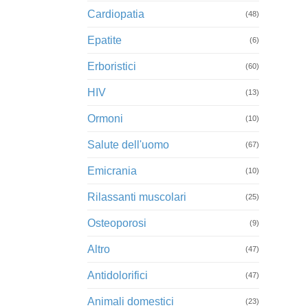
Cardiopatia
(48)
Epatite
(6)
Erboristici
(60)
HIV
(13)
Ormoni
(10)
Salute dell'uomo
(67)
Emicrania
(10)
Rilassanti muscolari
(25)
Osteoporosi
(9)
Altro
(47)
Antidolorifici
(47)
Animali domestici
(23)