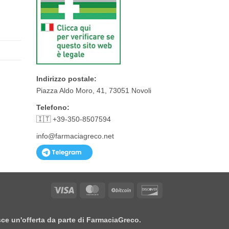
Indirizzo postale:
Piazza Aldo Moro, 41, 73051 Novoli
Telefono:
🇮🇹 +39-350-8507594
info@farmaciagreco.net
Visa
MasterCard
BitCoin
Discover
isce un'offerta da parte di FarmaciaGreco.