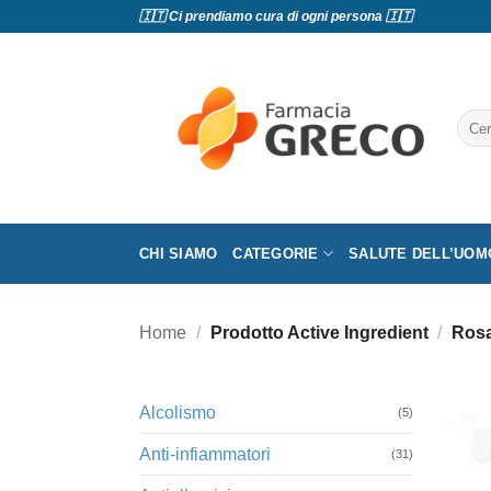
Salta
🇮🇹 Ci prendiamo cura di ogni persona 🇮🇹
ai
contenuti
Cerc
CHI SIAMO
CATEGORIE
SALUTE DELL’UOM
Home
/
Prodotto Active Ingredient
/
Rosa
Alcolismo
(5)
Anti-infiammatori
(31)