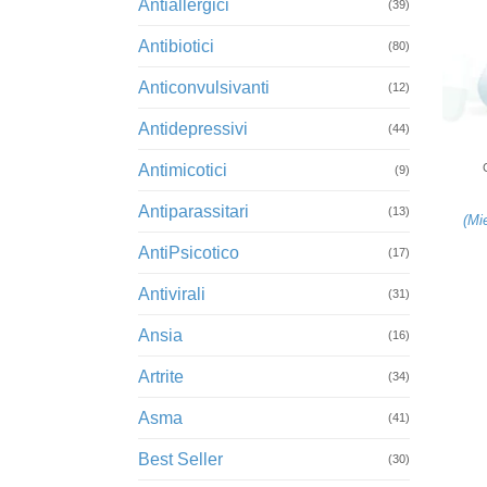
Antiallergici
(39)
Antibiotici
(80)
Anticonvulsivanti
(12)
Antidepressivi
+
(44)
Antimicotici
(9)
Antiparassitari
(13)
(
Mi
AntiPsicotico
(17)
Antivirali
(31)
Ansia
(16)
Artrite
(34)
Asma
(41)
Best Seller
(30)