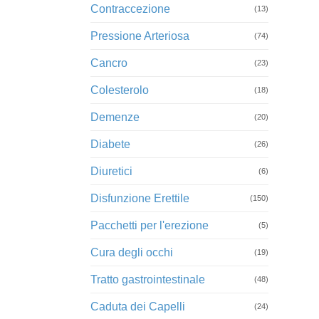
Contraccezione
(13)
Pressione Arteriosa
(74)
Cancro
(23)
Colesterolo
(18)
Demenze
(20)
Diabete
(26)
Diuretici
(6)
Disfunzione Erettile
(150)
Pacchetti per l'erezione
(5)
Cura degli occhi
(19)
Tratto gastrointestinale
(48)
Caduta dei Capelli
(24)