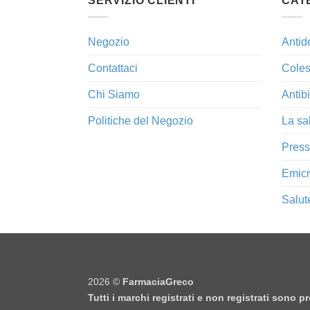
SERVIZIO CLIENTI
CAT
Negozio
Antid
Contattaci
Coles
Chi Siamo
Antibi
Politiche del Negozio
La sa
Press
Emicr
Salut
2026 ©
FarmaciaGreco
Tutti i marchi registrati e non registrati sono 