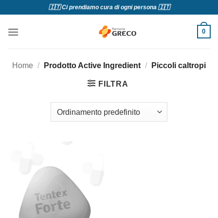
Salta
🇮🇹 Ci prendiamo cura di ogni persona 🇮🇹
ai
contenuti
0
Home
/
Prodotto Active Ingredient
/
Piccoli caltropi
FILTRA