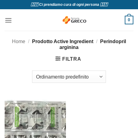
Salta
🇮🇹 Ci prendiamo cura di ogni persona 🇮🇹
ai
contenuti
0
Home
/
Prodotto Active Ingredient
/
Perindopril
arginina
FILTRA