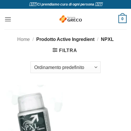
Salta
🇮🇹 Ci prendiamo cura di ogni persona 🇮🇹
ai
contenuti
0
Home
/
Prodotto Active Ingredient
/
NPXL
FILTRA