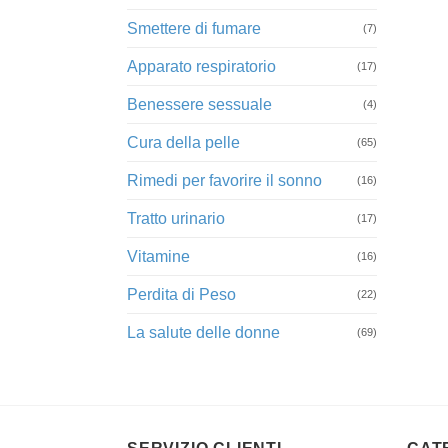
Smettere di fumare
(7)
Apparato respiratorio
(17)
Benessere sessuale
(4)
Cura della pelle
(65)
Rimedi per favorire il sonno
(16)
Tratto urinario
(17)
Vitamine
(16)
Perdita di Peso
(22)
La salute delle donne
(69)