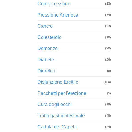
Contraccezione
(13)
Pressione Arteriosa
(74)
Cancro
(23)
Colesterolo
(18)
Demenze
(20)
Diabete
(26)
Diuretici
(6)
Disfunzione Erettile
(150)
Pacchetti per l'erezione
(5)
Cura degli occhi
(19)
Tratto gastrointestinale
(48)
Caduta dei Capelli
(24)