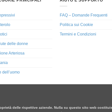
EGORIE PRINCIPALI
AIUTO E SUPPORTO
epressivi
FAQ – Domande Frequenti
terolo
Politica sui Cookie
otici
Termini e Condizioni
lute delle donne
ione Arteriosa
ania
e dell’uomo
proprietà delle rispettive aziende. Nulla su questo sito web costitu