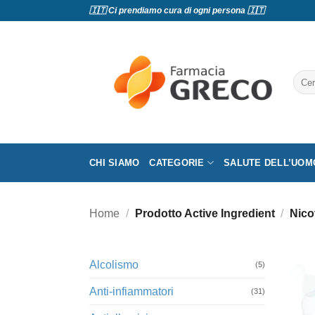
Salta
🇮🇹 Ci prendiamo cura di ogni persona 🇮🇹
ai
contenuti
Cerc
CHI SIAMO
CATEGORIE
SALUTE DELL’UOM
Home
/
Prodotto Active Ingredient
/
Nico
Alcolismo
(5)
Anti-infiammatori
(31)