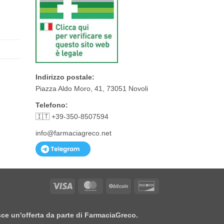
Indirizzo postale:
Piazza Aldo Moro, 41, 73051 Novoli
Telefono:
🇮🇹 +39-350-8507594
info@farmaciagreco.net
Visa
MasterCard
BitCoin
Discover
isce un'offerta da parte di FarmaciaGreco.