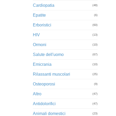
Cardiopatia
(48)
Epatite
(6)
Erboristici
(60)
HIV
(13)
Ormoni
(10)
Salute dell'uomo
(67)
Emicrania
(10)
Rilassanti muscolari
(25)
Osteoporosi
(9)
Altro
(47)
Antidolorifici
(47)
Animali domestici
(23)