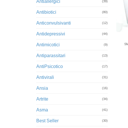
Antiallergici
(39)
Antibiotici
(80)
Anticonvulsivanti
(12)
Antidepressivi
+
(44)
Antimicotici
S
(9)
Antiparassitari
(13)
AntiPsicotico
(17)
Antivirali
(31)
Ansia
(16)
Artrite
(34)
Asma
(41)
Best Seller
(30)