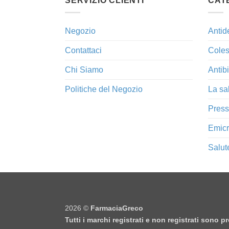
SERVIZIO CLIENTI
CAT
Negozio
Antid
Contattaci
Coles
Chi Siamo
Antibi
Politiche del Negozio
La sa
Press
Emicr
Salut
2026 ©
FarmaciaGreco
Tutti i marchi registrati e non registrati sono 