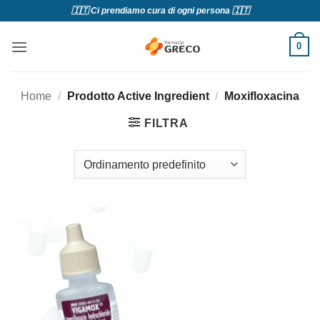
Salta
🇮🇹 Ci prendiamo cura di ogni persona 🇮🇹
ai
contenuti
0
Home
/
Prodotto Active Ingredient
/
Moxifloxacina
FILTRA