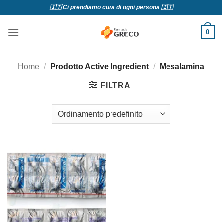
Salta
🇮🇹 Ci prendiamo cura di ogni persona 🇮🇹
ai
contenuti
0
Home
/
Prodotto Active Ingredient
/
Mesalamina
FILTRA