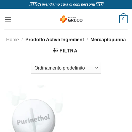
Salta
🇮🇹 Ci prendiamo cura di ogni persona 🇮🇹
ai
contenuti
0
Home
/
Prodotto Active Ingredient
/
Mercaptopurina
FILTRA