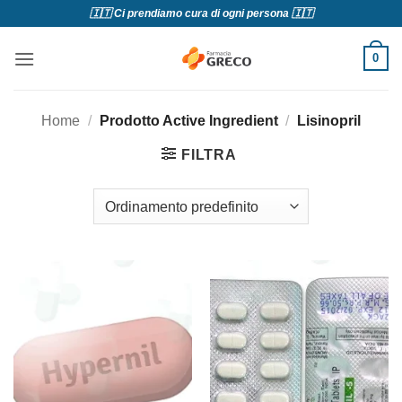
Salta
🇮🇹 Ci prendiamo cura di ogni persona 🇮🇹
ai
contenuti
0
Home
/
Prodotto Active Ingredient
/
Lisinopril
FILTRA