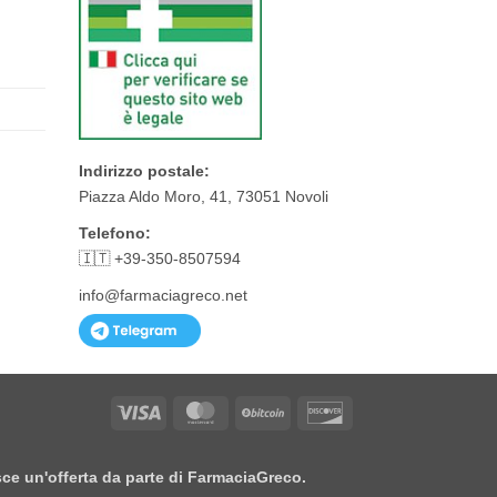
Indirizzo postale:
Piazza Aldo Moro, 41, 73051 Novoli
Telefono:
🇮🇹 +39-350-8507594
info@farmaciagreco.net
Visa
MasterCard
BitCoin
Discover
isce un'offerta da parte di FarmaciaGreco.