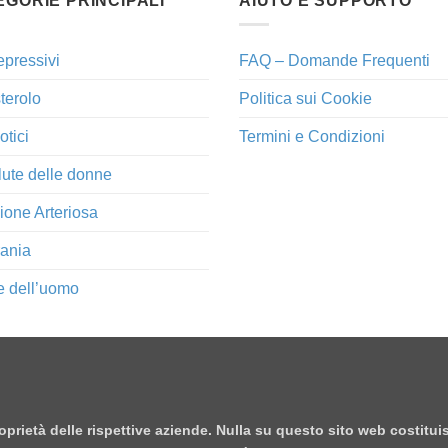
EGORIE PRINCIPALI
AIUTO E SUPPORTO
epressivi
FAQ – Domande Frequenti
terolo
Politica sui Cookie
otici
Termini e Condizioni
lute delle donne
ione Arteriosa
ania
e dell’uomo
proprietà delle rispettive aziende. Nulla su questo sito web costitu