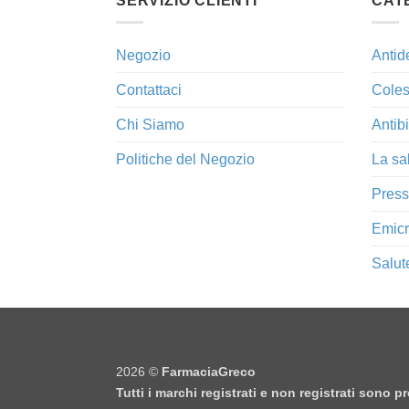
SERVIZIO CLIENTI
CAT
Negozio
Antid
Contattaci
Coles
Chi Siamo
Antibi
Politiche del Negozio
La sa
Press
Emicr
Salut
2026 ©
FarmaciaGreco
Tutti i marchi registrati e non registrati sono 