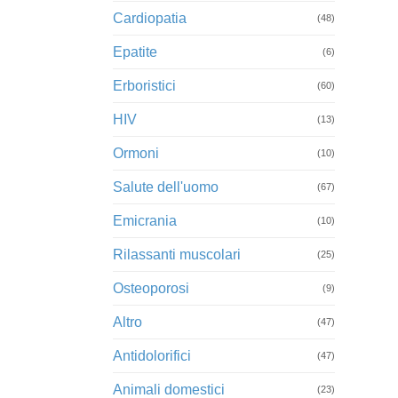
Cardiopatia
(48)
Epatite
(6)
Erboristici
(60)
HIV
(13)
Ormoni
(10)
Salute dell'uomo
(67)
Emicrania
(10)
Rilassanti muscolari
(25)
Osteoporosi
(9)
Altro
(47)
Antidolorifici
(47)
Animali domestici
(23)