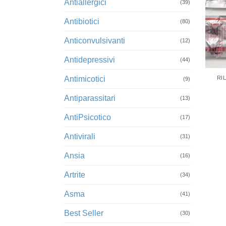
Antiallergici
(39)
Antibiotici
(80)
Anticonvulsivanti
(12)
Antidepressivi
+
(44)
Antimicotici
RI
(9)
Antiparassitari
(13)
AntiPsicotico
(17)
Antivirali
(31)
Ansia
(16)
Artrite
(34)
Asma
(41)
Best Seller
(30)