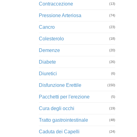
Contraccezione
(13)
Pressione Arteriosa
(74)
Cancro
(23)
Colesterolo
(18)
Demenze
(20)
Diabete
(26)
Diuretici
(6)
Disfunzione Erettile
(150)
Pacchetti per l'erezione
(5)
Cura degli occhi
(19)
Tratto gastrointestinale
(48)
Caduta dei Capelli
(24)