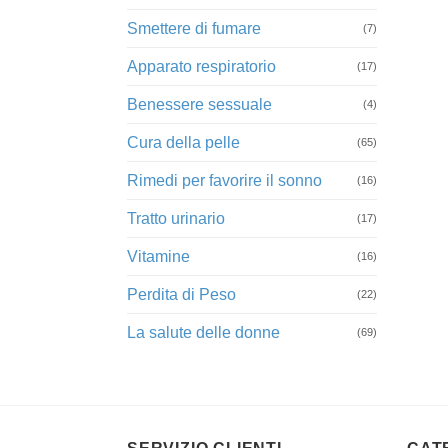
Smettere di fumare
(7)
Apparato respiratorio
(17)
Benessere sessuale
(4)
Cura della pelle
(65)
Rimedi per favorire il sonno
(16)
Tratto urinario
(17)
Vitamine
(16)
Perdita di Peso
(22)
La salute delle donne
(69)