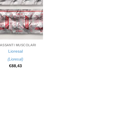
LASSANTI MUSCOLARI
Lioresal
(
Lioresal
)
€
88,43