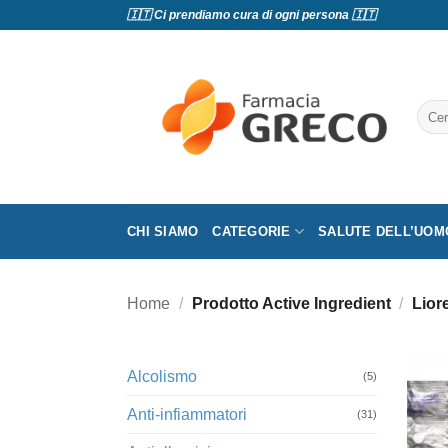
Salta
🇮🇹 Ci prendiamo cura di ogni persona 🇮🇹
ai
contenuti
Cerc
CHI SIAMO
CATEGORIE
SALUTE DELL’UOM
Home
/
Prodotto Active Ingredient
/
Lior
Alcolismo
(5)
Anti-infiammatori
(31)