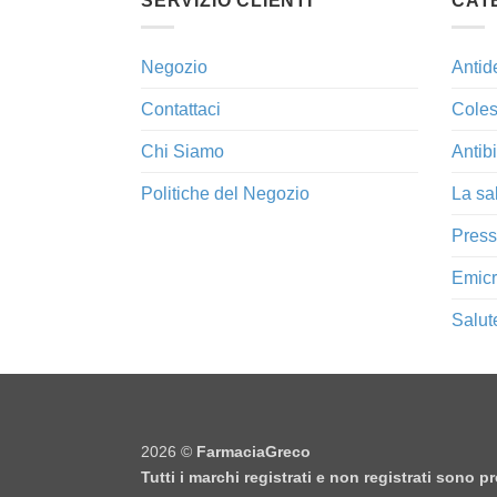
SERVIZIO CLIENTI
CAT
Negozio
Antid
Contattaci
Coles
Chi Siamo
Antibi
Politiche del Negozio
La sa
Press
Emicr
Salut
2026 ©
FarmaciaGreco
Tutti i marchi registrati e non registrati sono 