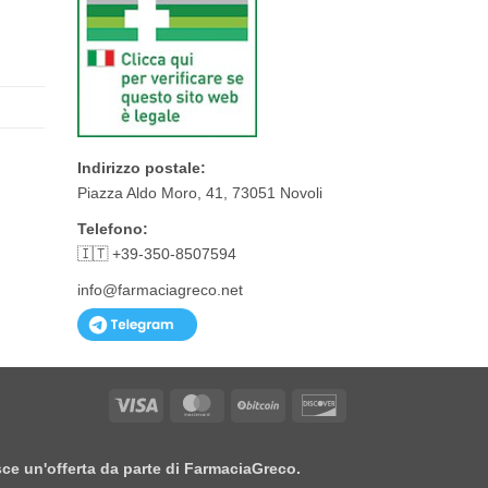
Indirizzo postale:
Piazza Aldo Moro, 41, 73051 Novoli
Telefono:
🇮🇹 +39-350-8507594
info@farmaciagreco.net
Visa
MasterCard
BitCoin
Discover
isce un'offerta da parte di FarmaciaGreco.