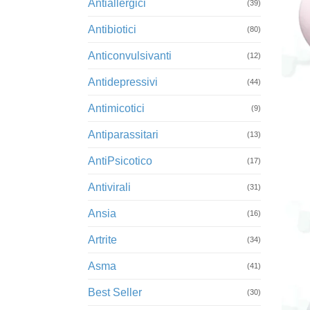
Antiallergici
(39)
Antibiotici
(80)
Anticonvulsivanti
(12)
Antidepressivi
+
(44)
Antimicotici
(9)
Antiparassitari
(13)
AntiPsicotico
(17)
Antivirali
(31)
Ansia
(16)
Artrite
(34)
Asma
(41)
Best Seller
(30)