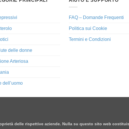
EGORIE PRINCIPALI
AIUTO E SUPPORTO
epressivi
FAQ – Domande Frequenti
terolo
Politica sui Cookie
otici
Termini e Condizioni
lute delle donne
ione Arteriosa
ania
e dell’uomo
proprietà delle rispettive aziende. Nulla su questo sito web costitu