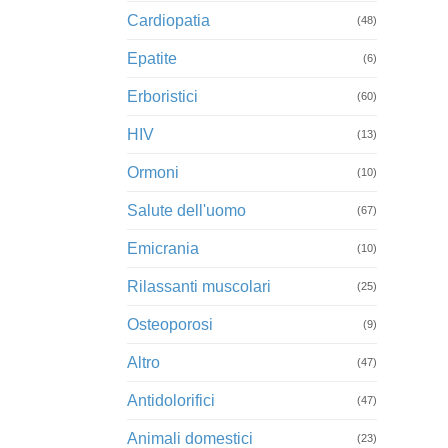
Cardiopatia
(48)
Epatite
(6)
Erboristici
(60)
HIV
(13)
Ormoni
(10)
Salute dell'uomo
(67)
Emicrania
(10)
Rilassanti muscolari
(25)
Osteoporosi
(9)
Altro
(47)
Antidolorifici
(47)
Animali domestici
(23)