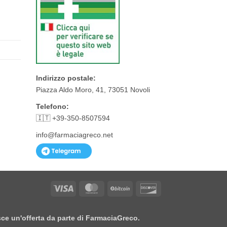
Indirizzo postale:
Piazza Aldo Moro, 41, 73051 Novoli
Telefono:
🇮🇹 +39-350-8507594
info@farmaciagreco.net
Visa
MasterCard
BitCoin
Discover
isce un'offerta da parte di FarmaciaGreco.