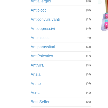
Antiallergici
(39)
Antibiotici
(80)
Anticonvulsivanti
(12)
Antidepressivi
+
(44)
Antimicotici
(9)
Antiparassitari
(13)
AntiPsicotico
(17)
Antivirali
(31)
Ansia
(16)
Artrite
(34)
Asma
(41)
Best Seller
(30)