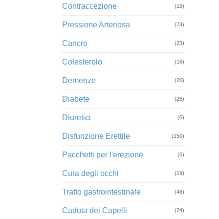
Contraccezione
(13)
Pressione Arteriosa
(74)
Cancro
(23)
Colesterolo
(18)
Demenze
(20)
Diabete
(26)
Diuretici
(6)
Disfunzione Erettile
(150)
Pacchetti per l'erezione
(5)
Cura degli occhi
(19)
Tratto gastrointestinale
(48)
Caduta dei Capelli
(24)