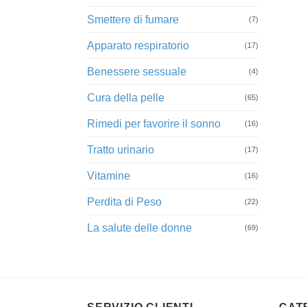
Smettere di fumare
(7)
Apparato respiratorio
(17)
Benessere sessuale
(4)
Cura della pelle
(65)
Rimedi per favorire il sonno
(16)
Tratto urinario
(17)
Vitamine
(16)
Perdita di Peso
(22)
La salute delle donne
(69)