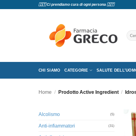
Salta
🇮🇹 Ci prendiamo cura di ogni persona 🇮🇹
ai
contenuti
Cerc
CHI SIAMO
CATEGORIE
SALUTE DELL’UOM
Home
/
Prodotto Active Ingredient
/
Idro
Alcolismo
(5)
Anti-infiammatori
(31)