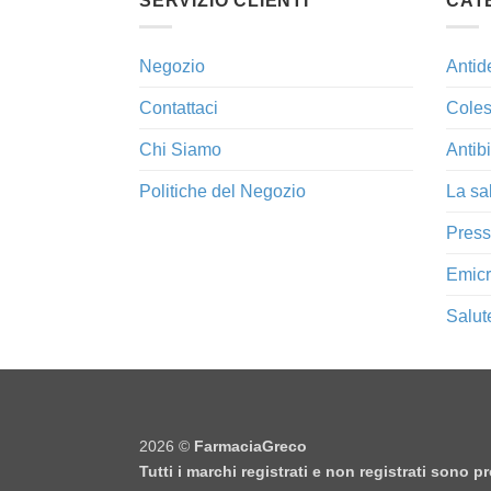
SERVIZIO CLIENTI
CAT
Negozio
Antid
Contattaci
Coles
Chi Siamo
Antibi
Politiche del Negozio
La sa
Press
Emicr
Salut
2026 ©
FarmaciaGreco
Tutti i marchi registrati e non registrati sono 