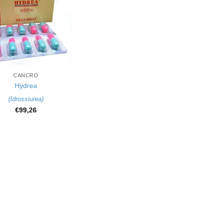
CANCRO
Hydrea
(
Idrossiurea
)
€
99,26