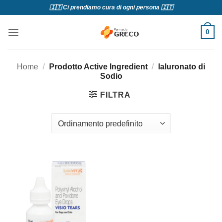
Salta
🇮🇹 Ci prendiamo cura di ogni persona 🇮🇹
ai
contenuti
0
Home
/
Prodotto Active Ingredient
/
Ialuronato di
Sodio
FILTRA