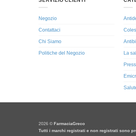
SERVIZIO CLIENTI
CAT
Negozio
Antid
Contattaci
Coles
Chi Siamo
Antibi
Politiche del Negozio
La sa
Press
Emicr
Salut
2026 ©
FarmaciaGreco
Tutti i marchi registrati e non registrati sono 