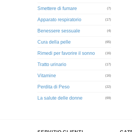
Smettere di fumare
(7)
Apparato respiratorio
(17)
Benessere sessuale
(4)
Cura della pelle
(65)
Rimedi per favorire il sonno
(16)
Tratto urinario
(17)
Vitamine
(16)
Perdita di Peso
(22)
La salute delle donne
(69)