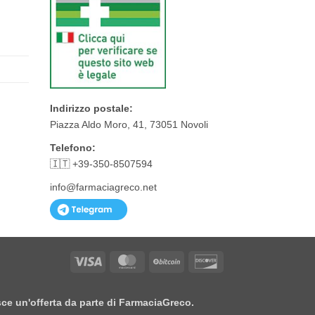
Indirizzo postale:
Piazza Aldo Moro, 41, 73051 Novoli
Telefono:
🇮🇹 +39-350-8507594
info@farmaciagreco.net
Visa
MasterCard
BitCoin
Discover
isce un'offerta da parte di FarmaciaGreco.