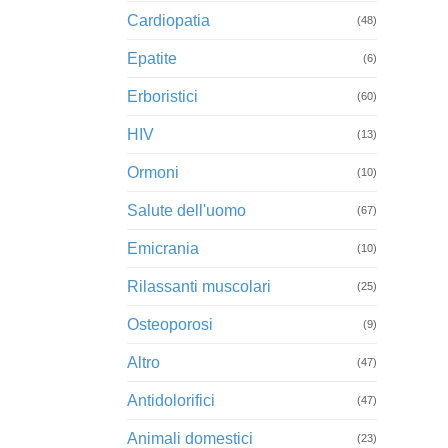
Cardiopatia
(48)
Epatite
(6)
Erboristici
(60)
HIV
(13)
Ormoni
(10)
Salute dell'uomo
(67)
Emicrania
(10)
Rilassanti muscolari
(25)
Osteoporosi
(9)
Altro
(47)
Antidolorifici
(47)
Animali domestici
(23)