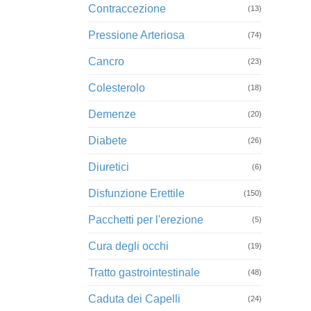
Contraccezione
(13)
Pressione Arteriosa
(74)
Cancro
(23)
Colesterolo
(18)
Demenze
(20)
Diabete
(26)
Diuretici
(6)
Disfunzione Erettile
(150)
Pacchetti per l'erezione
(5)
Cura degli occhi
(19)
Tratto gastrointestinale
(48)
Caduta dei Capelli
(24)