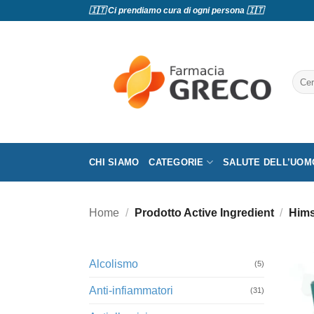
Salta
🇮🇹 Ci prendiamo cura di ogni persona 🇮🇹
ai
contenuti
Cerc
CHI SIAMO
CATEGORIE
SALUTE DELL’UOM
Home
/
Prodotto Active Ingredient
/
Hims
Alcolismo
(5)
Anti-infiammatori
(31)