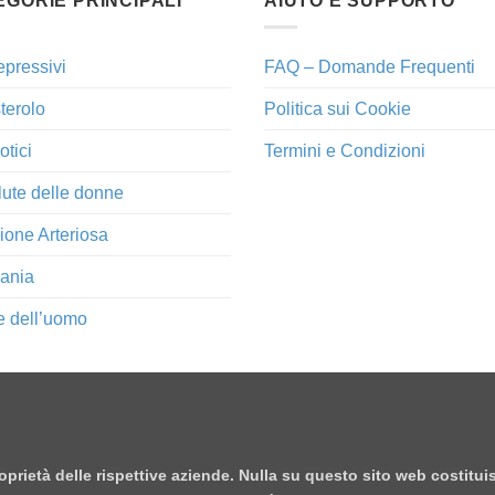
EGORIE PRINCIPALI
AIUTO E SUPPORTO
epressivi
FAQ – Domande Frequenti
terolo
Politica sui Cookie
otici
Termini e Condizioni
lute delle donne
ione Arteriosa
ania
e dell’uomo
proprietà delle rispettive aziende. Nulla su questo sito web costitu