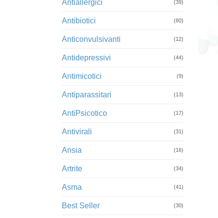
Antiallergici
(39)
Antibiotici
(80)
Anticonvulsivanti
(12)
Antidepressivi
+
(44)
Antimicotici
(9)
Antiparassitari
(13)
AntiPsicotico
(17)
Antivirali
(31)
Ansia
(16)
Artrite
(34)
Asma
(41)
Best Seller
(30)