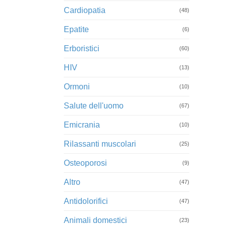
Cardiopatia
(48)
Epatite
(6)
Erboristici
(60)
HIV
(13)
Ormoni
(10)
Salute dell'uomo
(67)
Emicrania
(10)
Rilassanti muscolari
(25)
Osteoporosi
(9)
Altro
(47)
Antidolorifici
(47)
Animali domestici
(23)