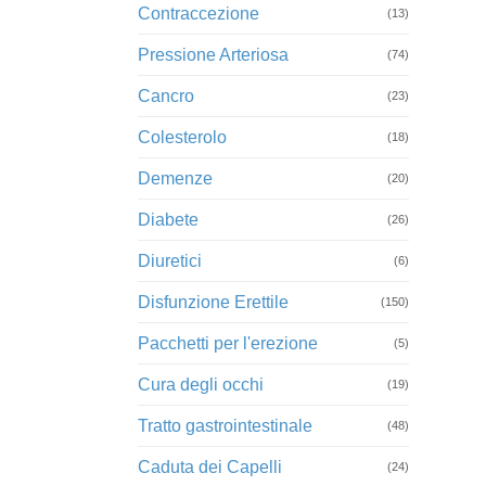
Contraccezione
(13)
Pressione Arteriosa
(74)
Cancro
(23)
Colesterolo
(18)
Demenze
(20)
Diabete
(26)
Diuretici
(6)
Disfunzione Erettile
(150)
Pacchetti per l'erezione
(5)
Cura degli occhi
(19)
Tratto gastrointestinale
(48)
Caduta dei Capelli
(24)