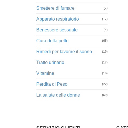
Smettere di fumare
(7)
Apparato respiratorio
(17)
Benessere sessuale
(4)
Cura della pelle
(65)
Rimedi per favorire il sonno
(16)
Tratto urinario
(17)
Vitamine
(16)
Perdita di Peso
(22)
La salute delle donne
(69)