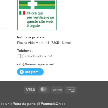
Indirizzo postale:
Piazza Aldo Moro, 41, 73051 Novoli
Telefono:
🇮🇹 +39-350-8507594
info@farmaciagreco.net
Visa
MasterCard
BitCoin
Discover
isce un'offerta da parte di FarmaciaGreco.