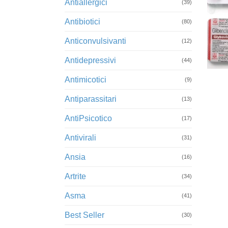
Antiallergici
(39)
Antibiotici
(80)
Anticonvulsivanti
(12)
Antidepressivi
+
(44)
Antimicotici
(9)
Antiparassitari
(13)
AntiPsicotico
(17)
Antivirali
(31)
Ansia
(16)
Artrite
(34)
Asma
(41)
Best Seller
(30)