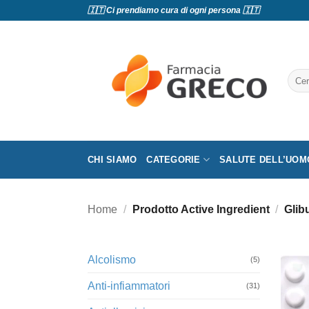
Salta
🇮🇹 Ci prendiamo cura di ogni persona 🇮🇹
ai
contenuti
Cerc
CHI SIAMO
CATEGORIE
SALUTE DELL’UOM
Home
/
Prodotto Active Ingredient
/
Glib
Alcolismo
(5)
Anti-infiammatori
(31)