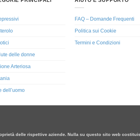
EGORIE PRINCIPALI
AIUTO E SUPPORTO
epressivi
FAQ – Domande Frequenti
terolo
Politica sui Cookie
otici
Termini e Condizioni
lute delle donne
ione Arteriosa
ania
e dell’uomo
proprietà delle rispettive aziende. Nulla su questo sito web costitu