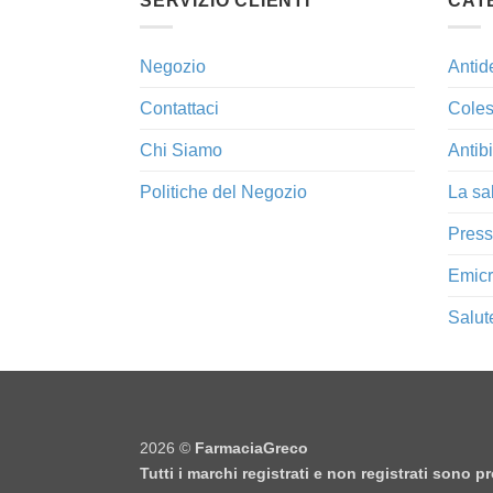
SERVIZIO CLIENTI
CAT
Negozio
Antid
Contattaci
Coles
Chi Siamo
Antibi
Politiche del Negozio
La sa
Press
Emicr
Salut
2026 ©
FarmaciaGreco
Tutti i marchi registrati e non registrati sono 