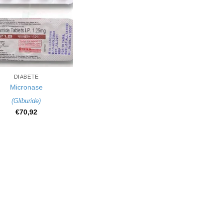
DIABETE
Micronase
(
Gliburide
)
€
70,92