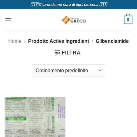
Salta
🇮🇹 Ci prendiamo cura di ogni persona 🇮🇹
ai
contenuti
0
Home
/
Prodotto Active Ingredient
/
Glibenclamide
FILTRA