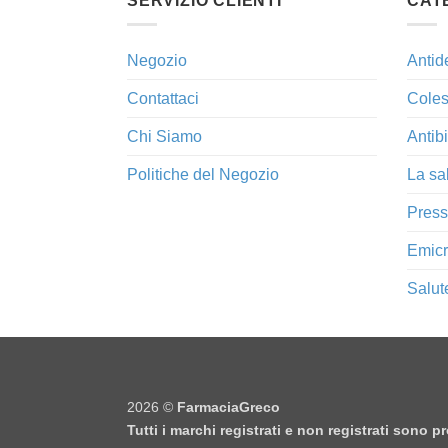
SERVIZIO CLIENTI
CAT
Negozio
Antid
Contattaci
Coles
Chi Siamo
Antibi
Politiche del Negozio
La sa
Press
Emicr
Salut
2026 ©
FarmaciaGreco
Tutti i marchi registrati e non registrati sono 