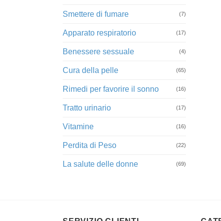
Smettere di fumare
(7)
Apparato respiratorio
(17)
Benessere sessuale
(4)
Cura della pelle
(65)
Rimedi per favorire il sonno
(16)
Tratto urinario
(17)
Vitamine
(16)
Perdita di Peso
(22)
La salute delle donne
(69)