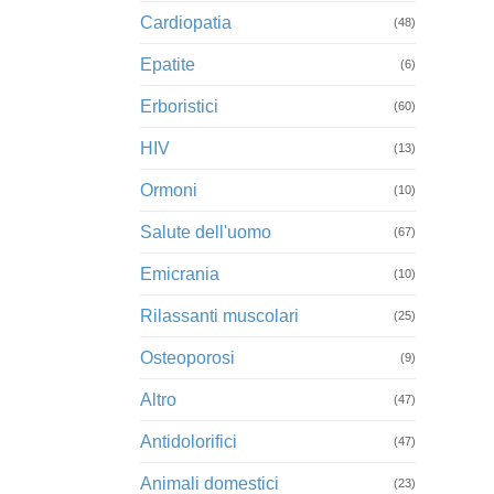
Cardiopatia
(48)
Epatite
(6)
Erboristici
(60)
HIV
(13)
Ormoni
(10)
Salute dell'uomo
(67)
Emicrania
(10)
Rilassanti muscolari
(25)
Osteoporosi
(9)
Altro
(47)
Antidolorifici
(47)
Animali domestici
(23)