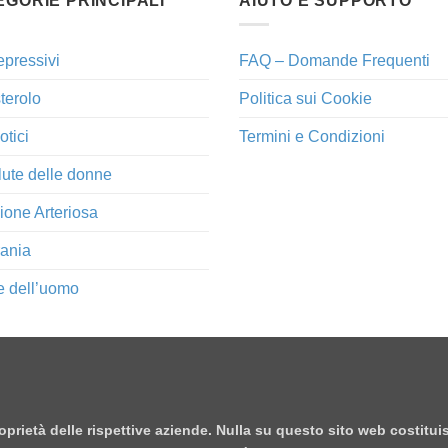
EGORIE PRINCIPALI
AIUTO E SUPPORTO
epressivi
FAQ – Domande Frequenti
terolo
Politica sui Cookie
otici
Termini e Condizioni
lute delle donne
ione Arteriosa
ania
e dell’uomo
proprietà delle rispettive aziende. Nulla su questo sito web costitu