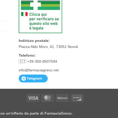
Indirizzo postale:
Piazza Aldo Moro, 41, 73051 Novoli
Telefono:
🇮🇹 +39-350-8507594
info@farmaciagreco.net
Visa
MasterCard
BitCoin
Discover
isce un'offerta da parte di FarmaciaGreco.