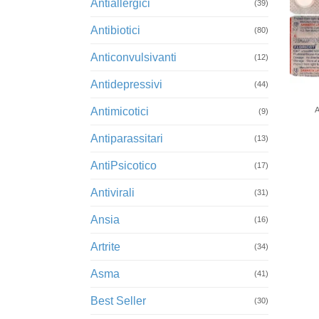
Antiallergici
(39)
Antibiotici
(80)
Anticonvulsivanti
(12)
Antidepressivi
+
(44)
Antimicotici
(9)
Antiparassitari
(13)
AntiPsicotico
(17)
Antivirali
(31)
Ansia
(16)
Artrite
(34)
Asma
(41)
Best Seller
(30)