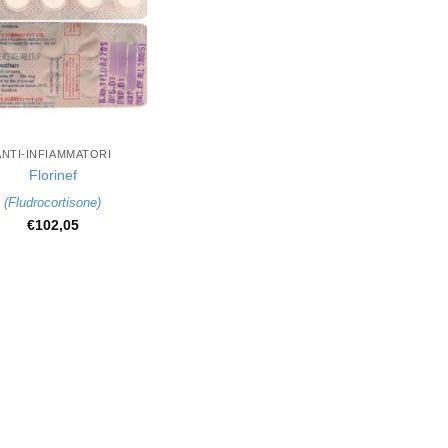
ANTI-INFIAMMATORI
Florinef
(
Fludrocortisone
)
€
102,05