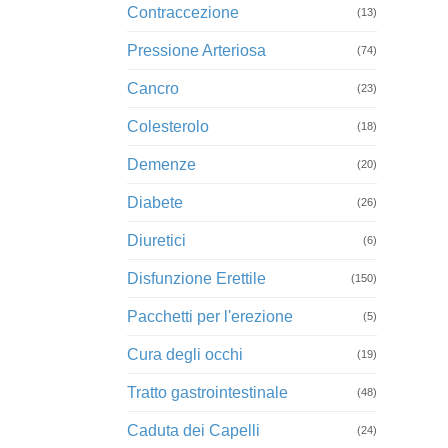
Contraccezione
(13)
Pressione Arteriosa
(74)
Cancro
(23)
Colesterolo
(18)
Demenze
(20)
Diabete
(26)
Diuretici
(6)
Disfunzione Erettile
(150)
Pacchetti per l'erezione
(5)
Cura degli occhi
(19)
Tratto gastrointestinale
(48)
Caduta dei Capelli
(24)