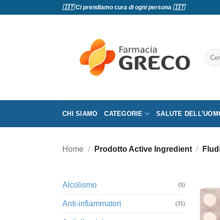
Salta
🇮🇹 Ci prendiamo cura di ogni persona 🇮🇹
ai
contenuti
Cerc
CHI SIAMO
CATEGORIE
SALUTE DELL’UOM
Home
/
Prodotto Active Ingredient
/
Flud
Alcolismo
(5)
Anti-infiammatori
(31)