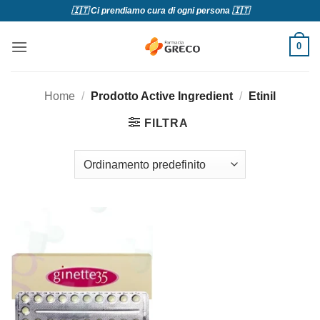
Salta
🇮🇹 Ci prendiamo cura di ogni persona 🇮🇹
ai
contenuti
0
Home
/
Prodotto Active Ingredient
/
Etinil
FILTRA