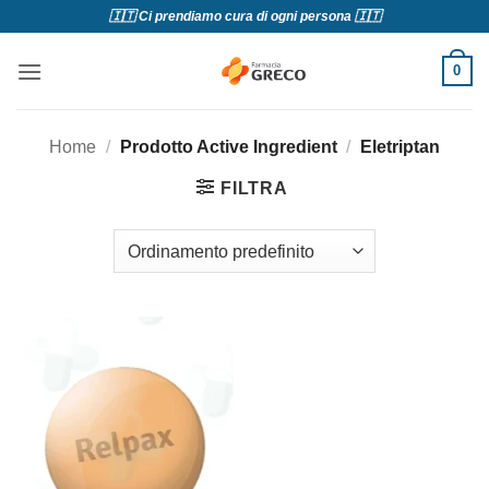
Salta
🇮🇹 Ci prendiamo cura di ogni persona 🇮🇹
ai
contenuti
0
Home
/
Prodotto Active Ingredient
/
Eletriptan
FILTRA