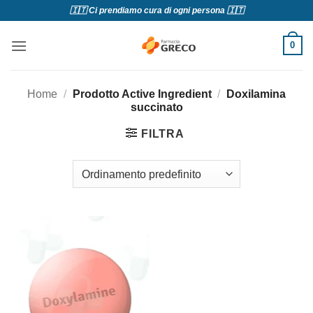
Salta
🇮🇹 Ci prendiamo cura di ogni persona 🇮🇹
ai
contenuti
0
Home
/
Prodotto Active Ingredient
/
Doxilamina
succinato
FILTRA