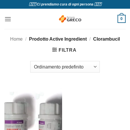
Salta
🇮🇹 Ci prendiamo cura di ogni persona 🇮🇹
ai
contenuti
0
Home
/
Prodotto Active Ingredient
/
Clorambucil
FILTRA