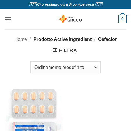
Salta
🇮🇹 Ci prendiamo cura di ogni persona 🇮🇹
ai
contenuti
0
Home
/
Prodotto Active Ingredient
/
Cefaclor
FILTRA