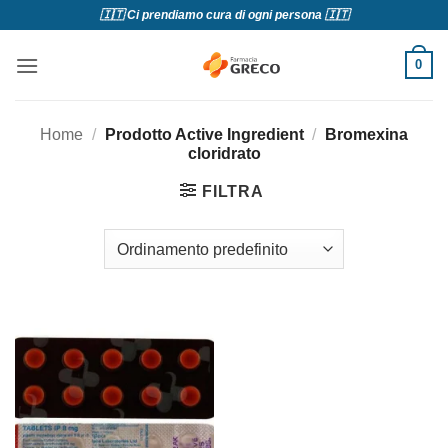
Salta
🇮🇹 Ci prendiamo cura di ogni persona 🇮🇹
ai
contenuti
0
Home
/
Prodotto Active Ingredient
/
Bromexina
cloridrato
FILTRA