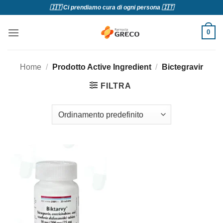
Salta
🇮🇹 Ci prendiamo cura di ogni persona 🇮🇹
ai
contenuti
0
Home
/
Prodotto Active Ingredient
/
Bictegravir
FILTRA