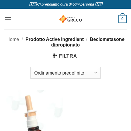
Salta
🇮🇹 Ci prendiamo cura di ogni persona 🇮🇹
ai
contenuti
0
Home
/
Prodotto Active Ingredient
/
Beclometasone
dipropionato
FILTRA