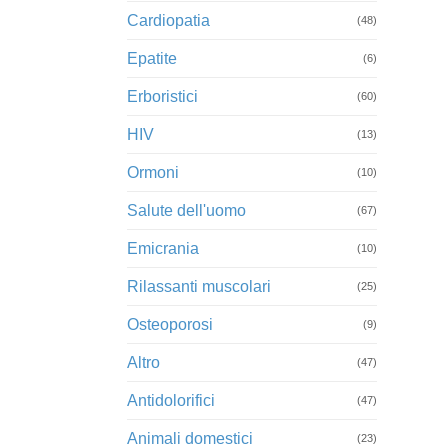
Cardiopatia
(48)
Epatite
(6)
Erboristici
(60)
HIV
(13)
Ormoni
(10)
Salute dell'uomo
(67)
Emicrania
(10)
Rilassanti muscolari
(25)
Osteoporosi
(9)
Altro
(47)
Antidolorifici
(47)
Animali domestici
(23)