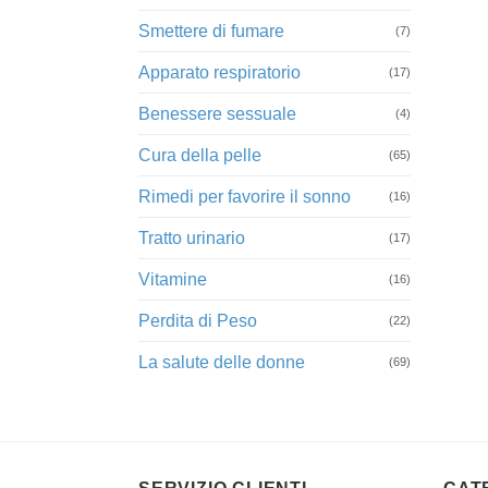
Smettere di fumare
(7)
Apparato respiratorio
(17)
Benessere sessuale
(4)
Cura della pelle
(65)
Rimedi per favorire il sonno
(16)
Tratto urinario
(17)
Vitamine
(16)
Perdita di Peso
(22)
La salute delle donne
(69)