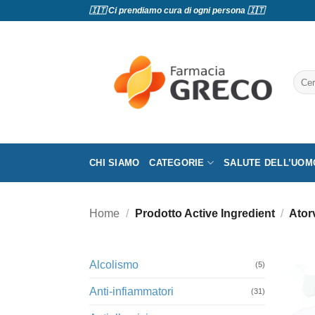
Salta
🇮🇹 Ci prendiamo cura di ogni persona 🇮🇹
ai
contenuti
Cerc
CHI SIAMO
CATEGORIE
SALUTE DELL’UOM
Home
/
Prodotto Active Ingredient
/
Ator
Alcolismo
(5)
Anti-infiammatori
(31)