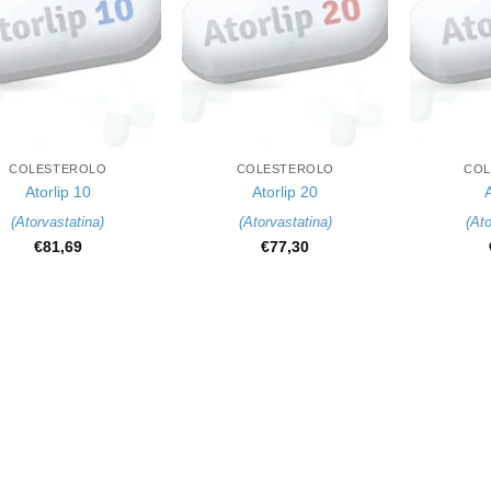
+
+
COLESTEROLO
COLESTEROLO
COL
Atorlip 10
Atorlip 20
A
(
Atorvastatina
)
(
Atorvastatina
)
(
Ato
€
81,69
€
77,30