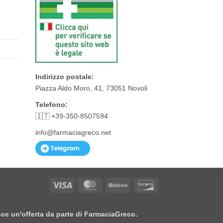
Indirizzo postale:
Piazza Aldo Moro, 41, 73051 Novoli
Telefono:
🇮🇹 +39-350-8507594
info@farmaciagreco.net
Visa
MasterCard
BitCoin
Discover
isce un'offerta da parte di FarmaciaGreco.