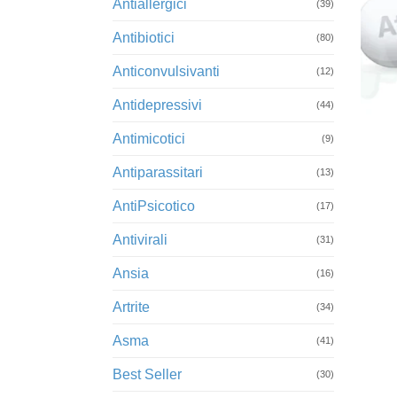
Antiallergici
(39)
Antibiotici
(80)
Anticonvulsivanti
(12)
Antidepressivi
+
(44)
Antimicotici
(9)
Antiparassitari
(13)
AntiPsicotico
(17)
Antivirali
(31)
Ansia
(16)
Artrite
(34)
Asma
(41)
Best Seller
(30)