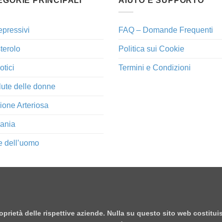
EGORIE PRINCIPALI
AIUTO E SUPPORTO
epressivi
FAQ – Domande Frequenti
terolo
Politica sui Cookie
otici
Termini e Condizioni
lute delle donne
ione Arteriosa
ania
e dell’uomo
proprietà delle rispettive aziende. Nulla su questo sito web costitu