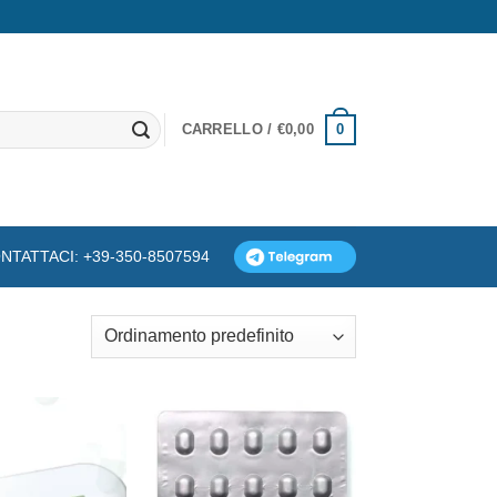
0
CARRELLO /
€
0,00
NTATTACI: +39-350-8507594