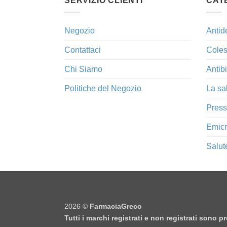
SERVIZIO CLIENTI
CAT
Negozio
Antid
Contattaci
Coles
Chi Siamo
Antibi
Politiche del Negozio
La sa
Press
Emicr
Salut
2026 ©
FarmaciaGreco
Tutti i marchi registrati e non registrati sono 