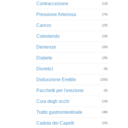
Contraccezione
(13)
Pressione Arteriosa
(74)
Cancro
(23)
Colesterolo
(18)
Demenze
(20)
Diabete
(26)
Diuretici
(6)
Disfunzione Erettile
(150)
Pacchetti per l'erezione
(5)
Cura degli occhi
(19)
Tratto gastrointestinale
(48)
Caduta dei Capelli
(24)