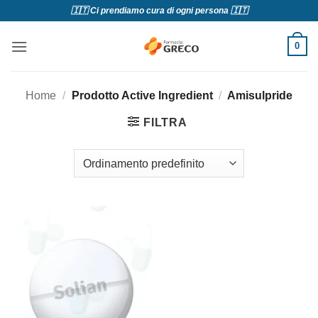
Salta
🇮🇹 Ci prendiamo cura di ogni persona 🇮🇹
ai
contenuti
0
Home
/
Prodotto Active Ingredient
/
Amisulpride
FILTRA