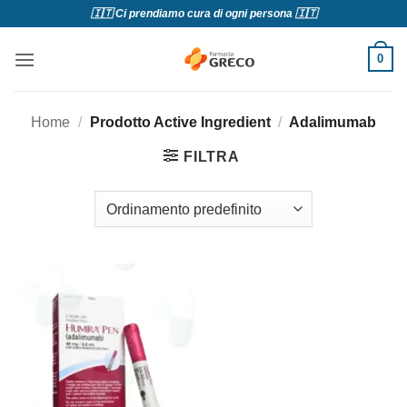
Salta
🇮🇹 Ci prendiamo cura di ogni persona 🇮🇹
ai
contenuti
0
Home
/
Prodotto Active Ingredient
/
Adalimumab
FILTRA