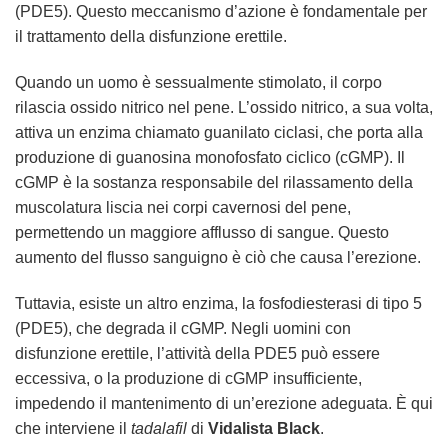
(PDE5). Questo meccanismo d’azione è fondamentale per
il trattamento della disfunzione erettile.
Quando un uomo è sessualmente stimolato, il corpo
rilascia ossido nitrico nel pene. L’ossido nitrico, a sua volta,
attiva un enzima chiamato guanilato ciclasi, che porta alla
produzione di guanosina monofosfato ciclico (cGMP). Il
cGMP è la sostanza responsabile del rilassamento della
muscolatura liscia nei corpi cavernosi del pene,
permettendo un maggiore afflusso di sangue. Questo
aumento del flusso sanguigno è ciò che causa l’erezione.
Tuttavia, esiste un altro enzima, la fosfodiesterasi di tipo 5
(PDE5), che degrada il cGMP. Negli uomini con
disfunzione erettile, l’attività della PDE5 può essere
eccessiva, o la produzione di cGMP insufficiente,
impedendo il mantenimento di un’erezione adeguata. È qui
che interviene il
tadalafil
di
Vidalista Black
.