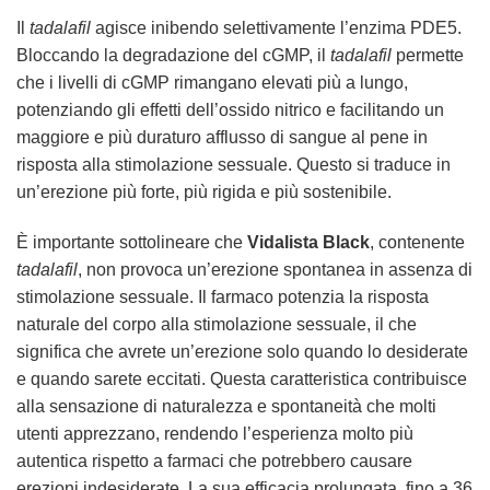
Il
tadalafil
agisce inibendo selettivamente l’enzima PDE5.
Bloccando la degradazione del cGMP, il
tadalafil
permette
che i livelli di cGMP rimangano elevati più a lungo,
potenziando gli effetti dell’ossido nitrico e facilitando un
maggiore e più duraturo afflusso di sangue al pene in
risposta alla stimolazione sessuale. Questo si traduce in
un’erezione più forte, più rigida e più sostenibile.
È importante sottolineare che
Vidalista Black
, contenente
tadalafil
, non provoca un’erezione spontanea in assenza di
stimolazione sessuale. Il farmaco potenzia la risposta
naturale del corpo alla stimolazione sessuale, il che
significa che avrete un’erezione solo quando lo desiderate
e quando sarete eccitati. Questa caratteristica contribuisce
alla sensazione di naturalezza e spontaneità che molti
utenti apprezzano, rendendo l’esperienza molto più
autentica rispetto a farmaci che potrebbero causare
erezioni indesiderate. La sua efficacia prolungata, fino a 36