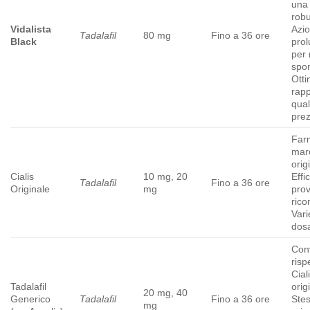
una 
robu
Vidalista
Azio
Tadalafil
80 mg
Fino a 36 ore
Black
pro
per
spon
Ott
rap
qual
pre
Far
mar
orig
Cialis
10 mg, 20
Effi
Tadalafil
Fino a 36 ore
Originale
mg
prov
rico
Vari
dos
Con
risp
Cial
Tadalafil
orig
20 mg, 40
Generico
Tadalafil
Fino a 36 ore
Ste
mg