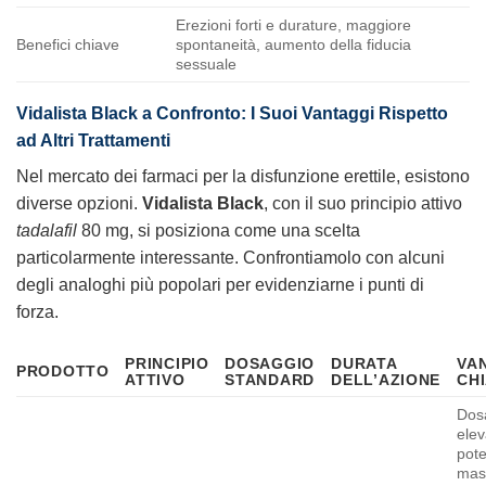
Erezioni forti e durature, maggiore
Benefici chiave
spontaneità, aumento della fiducia
sessuale
Vidalista Black
a Confronto: I Suoi Vantaggi Rispetto
ad Altri Trattamenti
Nel mercato dei farmaci per la disfunzione erettile, esistono
diverse opzioni.
Vidalista Black
, con il suo principio attivo
tadalafil
80 mg, si posiziona come una scelta
particolarmente interessante. Confrontiamolo con alcuni
degli analoghi più popolari per evidenziarne i punti di
forza.
PRINCIPIO
DOSAGGIO
DURATA
VA
PRODOTTO
ATTIVO
STANDARD
DELL’AZIONE
CH
Dos
elev
pot
mas