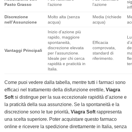
si
Pasto Grasso
l’azione
l’azione
in
Discrezione
Molto alta (senza
Media (richiede
Me
nell’Assunzione
acqua)
acqua)
ac
Inizio d’azione più
rapido, maggiore
Lu
spontaneità,
Efficacia
d’
discrezione elevata
comprovata,
de
Vantaggi Principali
per l’assunzione.
standard di
ma
Ideale per chi cerca
riferimento.
fle
rapidità e praticità in
te
Italia.
Come puoi vedere dalla tabella, mentre tutti i farmaci sono
efficaci nel trattamento della disfunzione erettile,
Viagra
Soft
si distingue per la sua eccezionale rapidità d’azione e
la praticità della sua assunzione. Se la spontaneità e la
discrezione sono le tue priorità,
Viagra Soft
rappresenta
una scelta superiore. Poter acquistare questo farmaco
online e ricevere la spedizione direttamente in Italia, senza