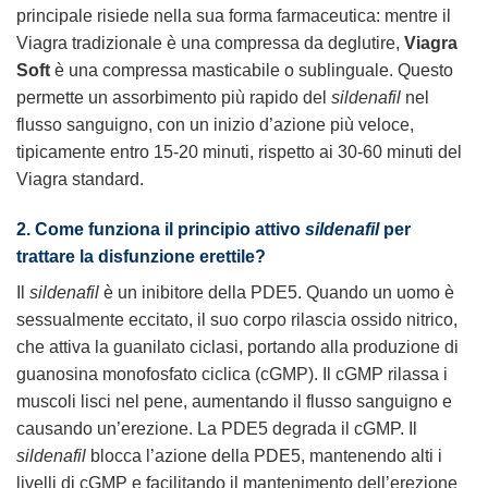
principale risiede nella sua forma farmaceutica: mentre il
Viagra tradizionale è una compressa da deglutire,
Viagra
Soft
è una compressa masticabile o sublinguale. Questo
permette un assorbimento più rapido del
sildenafil
nel
flusso sanguigno, con un inizio d’azione più veloce,
tipicamente entro 15-20 minuti, rispetto ai 30-60 minuti del
Viagra standard.
2. Come funziona il principio attivo
sildenafil
per
trattare la disfunzione erettile?
Il
sildenafil
è un inibitore della PDE5. Quando un uomo è
sessualmente eccitato, il suo corpo rilascia ossido nitrico,
che attiva la guanilato ciclasi, portando alla produzione di
guanosina monofosfato ciclica (cGMP). Il cGMP rilassa i
muscoli lisci nel pene, aumentando il flusso sanguigno e
causando un’erezione. La PDE5 degrada il cGMP. Il
sildenafil
blocca l’azione della PDE5, mantenendo alti i
livelli di cGMP e facilitando il mantenimento dell’erezione