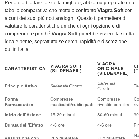
Per aiutarti a fare la scelta migliore, abbiamo preparato una
tabella comparativa che mette a confronto
Viagra Soft
con
alcuni dei suoi più noti analoghi. Questo ti permetterà di
valutare le caratteristiche uniche di ogni opzione e di
comprendere perché
Viagra Soft
potrebbe essere la scelta
ideale per te, soprattutto se cerchi rapidità e discrezione
qui in Italia.
VIAGRA
VIAGRA SOFT
CI
CARATTERISTICA
ORIGINALE
(SILDENAFIL)
(
(SILDENAFIL)
Sildenafil
Principio Attivo
Sildenafil
Citrato
Ta
Citrato
Forma
Compresse
Compresse
Co
Farmaceutica
masticabili/sublinguali
rivestite con film
ri
Inizio dell’Azione
15-20 minuti
30-60 minuti
30
Durata dell’Effetto
4-6 ore
4-6 ore
Fi
N
Assunzione con
Può rallentare
Può rallentare