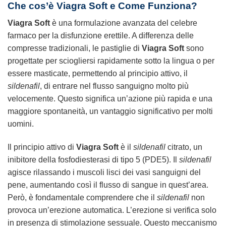
Che cos’è Viagra Soft e Come Funziona?
Viagra Soft
è una formulazione avanzata del celebre
farmaco per la disfunzione erettile. A differenza delle
compresse tradizionali, le pastiglie di
Viagra Soft
sono
progettate per sciogliersi rapidamente sotto la lingua o per
essere masticate, permettendo al principio attivo, il
sildenafil
, di entrare nel flusso sanguigno molto più
velocemente. Questo significa un’azione più rapida e una
maggiore spontaneità, un vantaggio significativo per molti
uomini.
Il principio attivo di
Viagra Soft
è il
sildenafil
citrato, un
inibitore della fosfodiesterasi di tipo 5 (PDE5). Il
sildenafil
agisce rilassando i muscoli lisci dei vasi sanguigni del
pene, aumentando così il flusso di sangue in quest’area.
Però, è fondamentale comprendere che il
sildenafil
non
provoca un’erezione automatica. L’erezione si verifica solo
in presenza di stimolazione sessuale. Questo meccanismo