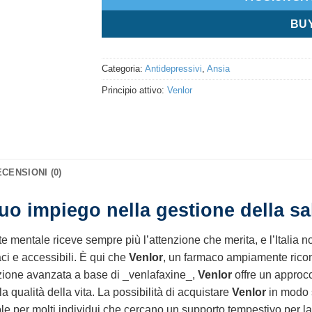
BU
Categoria:
Antidepressivi
,
Ansia
Principio attivo:
Venlor
CENSIONI (0)
uo impiego nella gestione della sa
 mentale riceve sempre più l’attenzione che merita, e l’Italia n
aci e accessibili. È qui che
Venlor
, un farmaco ampiamente ricono
azione avanzata a base di _venlafaxine_,
Venlor
offre un approcci
 qualità della vita. La possibilità di acquistare
Venlor
in modo s
le per molti individui che cercano un supporto tempestivo per l