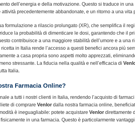
nto dell’energia e della motivazione. Questo si traduce in una mi
le attività precedentemente abbandonate, e un ritorno a una vita 
ua formulazione a rilascio prolungato (XR), che semplifica il r
iduce la probabilità di dimenticare le dosi, garantendo che il pr
Questo contribuisce a una maggiore stabilità dell’umore e a una r
ricetta in Italia rende l’accesso a questi benefici ancora più s
tamente a casa propria sono aspetti molto apprezzati, eliminando
eno stressante. La fiducia nella qualità e nell’efficacia di
Venl
ta Italia.
ostra Farmacia Online?
ale a tutti i nostri clienti in Italia, rendendo l’acquisto di farm
liete di comprare
Venlor
dalla nostra farmacia online, beneficia
omodità è ineguagliabile: potete acquistare
Venlor
direttamente d
vi fisicamente in una farmacia. Questo è particolarmente vantagg