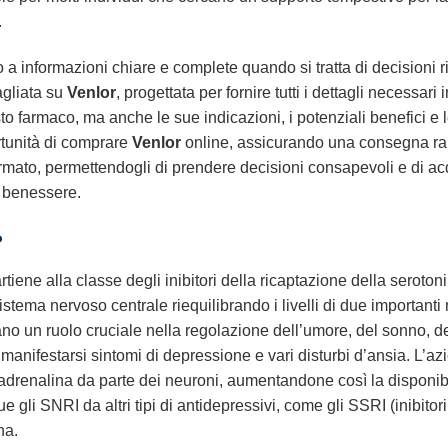
.
informazioni chiare e complete quando si tratta di decisioni ri
agliata su
Venlor
, progettata per fornire tutti i dettagli necessa
o farmaco, ma anche le sue indicazioni, i potenziali benefici e 
ortunità di comprare
Venlor
online, assicurando una consegna rapi
nformato, permettendogli di prendere decisioni consapevoli e di a
l benessere.
?
ene alla classe degli inibitori della ricaptazione della seroton
istema nervoso centrale riequilibrando i livelli di due importanti 
no un ruolo cruciale nella regolazione dell’umore, del sonno, dell
o manifestarsi sintomi di depressione e vari disturbi d’ansia. L’a
radrenalina da parte dei neuroni, aumentandone così la disponibi
li SNRI da altri tipi di antidepressivi, come gli SSRI (inibitori 
na.