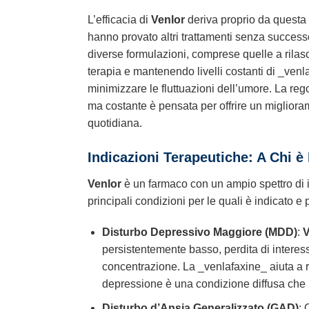
L’efficacia di
Venlor
deriva proprio da questa 
hanno provato altri trattamenti senza succes
diverse formulazioni, comprese quelle a rila
terapia e mantenendo livelli costanti di _ven
minimizzare le fluttuazioni dell’umore. La re
ma costante è pensata per offrire un miglioram
quotidiana.
Indicazioni Terapeutiche: A Chi è
Venlor
è un farmaco con un ampio spettro di in
principali condizioni per le quali è indicato e
Disturbo Depressivo Maggiore (MDD)
:
V
persistentemente basso, perdita di interess
concentrazione. La _venlafaxine_ aiuta a riso
depressione è una condizione diffusa che ri
Disturbo d’Ansia Generalizzato (GAD)
: 