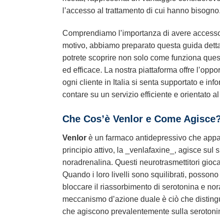
l’accesso al trattamento di cui hanno bisogno
Comprendiamo l’importanza di avere accesso a 
motivo, abbiamo preparato questa guida dett
potrete scoprire non solo come funziona quest
ed efficace. La nostra piattaforma offre l’opp
ogni cliente in Italia si senta supportato e i
contare su un servizio efficiente e orientato a
Che Cos’è
Venlor
e Come Agisce
Venlor
è un farmaco antidepressivo che apparti
principio attivo, la _venlafaxine_, agisce sul s
noradrenalina. Questi neurotrasmettitori gioca
Quando i loro livelli sono squilibrati, posson
bloccare il riassorbimento di serotonina e no
meccanismo d’azione duale è ciò che distingue g
che agiscono prevalentemente sulla serotoni