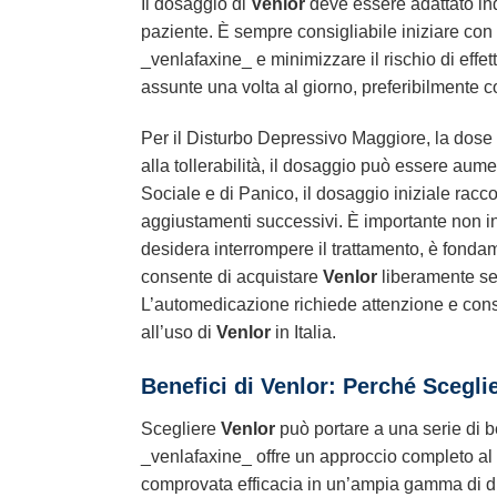
Il dosaggio di
Venlor
deve essere adattato ind
paziente. È sempre consigliabile iniziare co
_venlafaxine_ e minimizzare il rischio di effett
assunte una volta al giorno, preferibilmente co
Per il Disturbo Depressivo Maggiore, la dose i
alla tollerabilità, il dosaggio può essere au
Sociale e di Panico, il dosaggio iniziale rac
aggiustamenti successivi. È importante non i
desidera interrompere il trattamento, è fondam
consente di acquistare
Venlor
liberamente sen
L’automedicazione richiede attenzione e cons
all’uso di
Venlor
in Italia.
Benefici di
Venlor
: Perché Scegli
Scegliere
Venlor
può portare a una serie di be
_venlafaxine_ offre un approccio completo al t
comprovata efficacia in un’ampia gamma di di