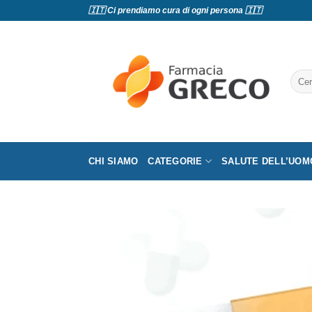
Salta
🇮🇹 Ci prendiamo cura di ogni persona 🇮🇹
ai
contenuti
Cerc
CHI SIAMO
CATEGORIE
SALUTE DELL’UOM