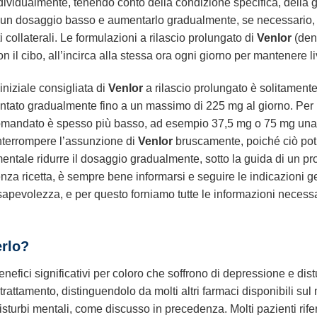
ividualmente, tenendo conto della condizione specifica, della gr
n un dosaggio basso e aumentarlo gradualmente, se necessario, p
i collaterali. Le formulazioni a rilascio prolungato di
Venlor
(den
n il cibo, all’incirca alla stessa ora ogni giorno per mantenere li
niziale consigliata di
Venlor
a rilascio prolungato è solitamente
mentato gradualmente fino a un massimo di 225 mg al giorno. Per 
comandato è spesso più basso, ad esempio 37,5 mg o 75 mg una vo
nterrompere l’assunzione di
Venlor
bruscamente, poiché ciò pot
entale ridurre il dosaggio gradualmente, sotto la guida di un pr
za ricetta, è sempre bene informarsi e seguire le indicazioni g
apevolezza, e per questo forniamo tutte le informazioni necessa
erlo?
nefici significativi per coloro che soffrono di depressione e dis
rattamento, distinguendolo da molti altri farmaci disponibili sul
sturbi mentali, come discusso in precedenza. Molti pazienti rif