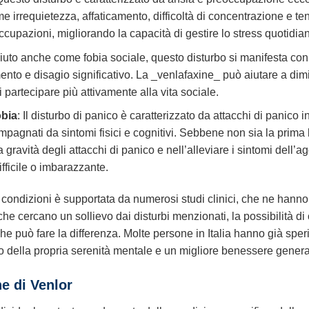
me irrequietezza, affaticamento, difficoltà di concentrazione e 
occupazioni, migliorando la capacità di gestire lo stress quotidia
iuto anche come fobia sociale, questo disturbo si manifesta con 
ento e disagio significativo. La _venlafaxine_ può aiutare a dimi
i partecipare più attivamente alla vita sociale.
obia
: Il disturbo di panico è caratterizzato da attacchi di panico i
pagnati da sintomi fisici e cognitivi. Sebbene non sia la prima li
 gravità degli attacchi di panico e nell’alleviare i sintomi dell’ag
fficile o imbarazzante.
condizioni è supportata da numerosi studi clinici, che ne hanno 
o che cercano un sollievo dai disturbi menzionati, la possibilità 
che può fare la differenza. Molte persone in Italia hanno già sper
ro della propria serenità mentale e un migliore benessere genera
ne di
Venlor