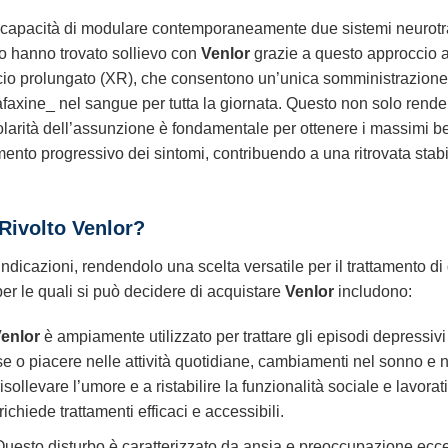
capacità di modulare contemporaneamente due sistemi neurotrasmet
so hanno trovato sollievo con
Venlor
grazie a questo approccio a 
scio prolungato (XR), che consentono un’unica somministrazione 
lafaxine_ nel sangue per tutta la giornata. Questo non solo rend
golarità dell’assunzione è fondamentale per ottenere i massimi b
ento progressivo dei sintomi, contribuendo a una ritrovata stabil
 Rivolto
Venlor
?
dicazioni, rendendolo una scelta versatile per il trattamento di 
 per le quali si può decidere di acquistare
Venlor
includono:
enlor
è ampiamente utilizzato per trattare gli episodi depressivi
e o piacere nelle attività quotidiane, cambiamenti nel sonno e nel
llevare l’umore e a ristabilire la funzionalità sociale e lavorativa
chiede trattamenti efficaci e accessibili.
Questo disturbo è caratterizzato da ansia e preoccupazione ecces