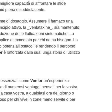
gliore capacità di affrontare le sfide
più piena e soddisfacente.
egime di dosaggio. Assumere il farmaco una
incipio attivo, la _venlafaxine_, sia mantenuto
iduzione delle fluttuazioni sintomatiche. La
emplice e immediato per chi ne ha bisogno. La
 potenziali ostacoli e rendendo il percorso
or
è rafforzata dalla sua lunga storia di utilizzo
aci essenziali come
Venlor
un’esperienza
te di numerosi vantaggi pensati per la vostra
a casa vostra, a qualsiasi ora del giorno o
ioso per chi vive in zone meno servite o per