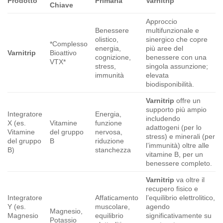
Prodotto
Primaria
Varnitrip
Chiave
Approccio
Benessere
multifunzionale e
olistico,
sinergico che copre
*Complesso
energia,
più aree del
Varnitrip
Bioattivo
cognizione,
benessere con una
VTX*
stress,
singola assunzione;
immunità
elevata
biodisponibilità.
Varnitrip
offre un
supporto più ampio
Integratore
Energia,
includendo
X (es.
Vitamine
funzione
adattogeni (per lo
Vitamine
del gruppo
nervosa,
stress) e minerali (per
del gruppo
B
riduzione
l’immunità) oltre alle
B)
stanchezza
vitamine B, per un
benessere completo.
Varnitrip
va oltre il
recupero fisico e
Integratore
Affaticamento
l’equilibrio elettrolitico,
Y (es.
muscolare,
agendo
Magnesio,
Magnesio
equilibrio
significativamente su
Potassio