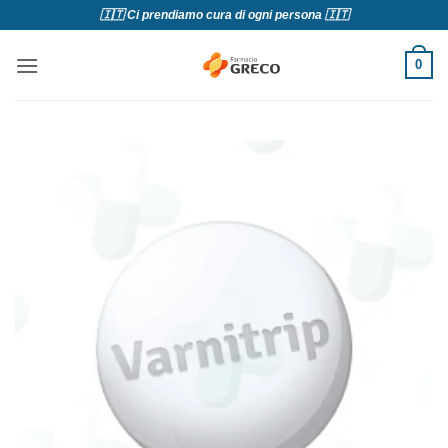
Salta
🇮🇹 Ci prendiamo cura di ogni persona 🇮🇹
ai
contenuti
0