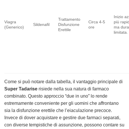
Inizio a
Trattamento
Viagra
Circa 4-5
più rapi
Sildenafil
Disfunzione
(Generico)
ore
ma dura
Erettile
limitata.
Come si può notare dalla tabella, il vantaggio principale di
Super Tadarise
risiede nella sua natura di farmaco
combinato. Questo approccio “due in uno” lo rende
estremamente conveniente per gli uomini che affrontano
sia la disfunzione erettile che l’eiaculazione precoce.
Invece di dover acquistare e gestire due farmaci separati,
con diverse tempistiche di assunzione, possono contare su