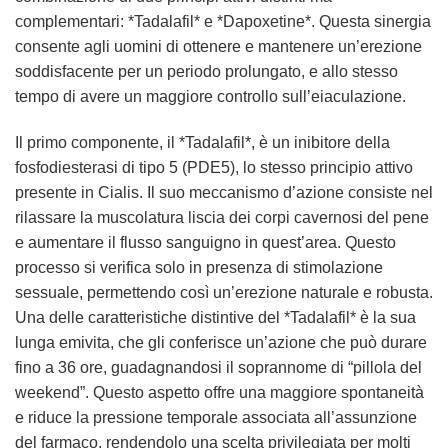
complementari: *Tadalafil* e *Dapoxetine*. Questa sinergia
consente agli uomini di ottenere e mantenere un’erezione
soddisfacente per un periodo prolungato, e allo stesso
tempo di avere un maggiore controllo sull’eiaculazione.
Il primo componente, il *Tadalafil*, è un inibitore della
fosfodiesterasi di tipo 5 (PDE5), lo stesso principio attivo
presente in Cialis. Il suo meccanismo d’azione consiste nel
rilassare la muscolatura liscia dei corpi cavernosi del pene
e aumentare il flusso sanguigno in quest’area. Questo
processo si verifica solo in presenza di stimolazione
sessuale, permettendo così un’erezione naturale e robusta.
Una delle caratteristiche distintive del *Tadalafil* è la sua
lunga emivita, che gli conferisce un’azione che può durare
fino a 36 ore, guadagnandosi il soprannome di “pillola del
weekend”. Questo aspetto offre una maggiore spontaneità
e riduce la pressione temporale associata all’assunzione
del farmaco, rendendolo una scelta privilegiata per molti