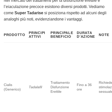
Nel mercato dei trattamenti per la disfunzione erettile e
l’eiaculazione precoce esistono diversi prodotti. Vediamo
come
Super Tadarise
si posiziona rispetto ad alcuni degli
analoghi più noti, evidenziandone i vantaggi.
PRINCIPI
PRINCIPALE
DURATA
PRODOTTO
NOTE
ATTIVI
BENEFICIO
D’AZIONE
Trattamento
Richied
Cialis
Fino a 36
Tadalafil
Disfunzione
stimolaz
(Generico)
ore
Erettile
sessual