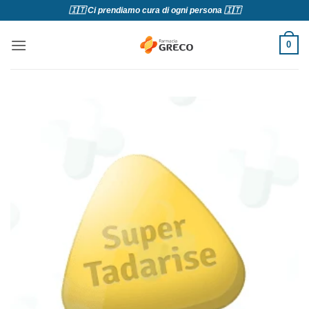
Salta
🇮🇹 Ci prendiamo cura di ogni persona 🇮🇹
ai
contenuti
0