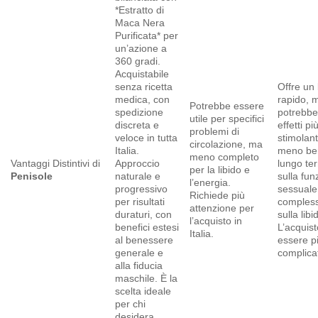
*Estratto di
Maca Nera
Purificata* per
un’azione a
360 gradi.
Acquistabile
senza ricetta
Offre un
medica, con
rapido, 
Potrebbe essere
spedizione
potrebbe
utile per specifici
discreta e
effetti pi
problemi di
veloce in tutta
stimolant
circolazione, ma
Italia.
meno ben
meno completo
Vantaggi Distintivi di
Approccio
lungo te
per la libido e
Penisole
naturale e
sulla fun
l’energia.
progressivo
sessuale
Richiede più
per risultati
compless
attenzione per
duraturi, con
sulla libi
l’acquisto in
benefici estesi
L’acquis
Italia.
al benessere
essere p
generale e
complica
alla fiducia
maschile. È la
scelta ideale
per chi
desidera