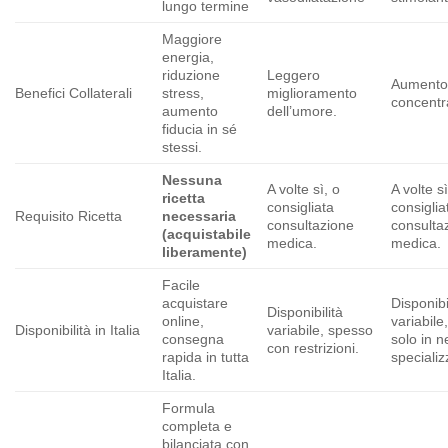
lungo termine
Maggiore
energia,
riduzione
Leggero
Aumento 
Benefici Collaterali
stress,
miglioramento
concentr
aumento
dell’umore.
fiducia in sé
stessi.
Nessuna
A volte sì, o
A volte sì
ricetta
consigliata
consiglia
Requisito Ricetta
necessaria
consultazione
consulta
(acquistabile
medica.
medica.
liberamente)
Facile
acquistare
Disponibi
Disponibilità
online,
variabile
Disponibilità in Italia
variabile, spesso
consegna
solo in n
con restrizioni.
rapida in tutta
specializ
Italia.
Formula
completa e
bilanciata con