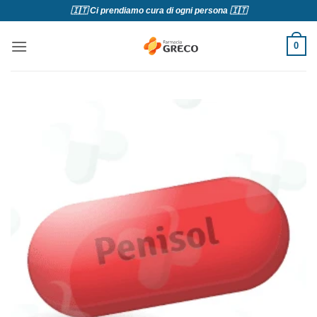
Salta
🇮🇹 Ci prendiamo cura di ogni persona 🇮🇹
ai
contenuti
0