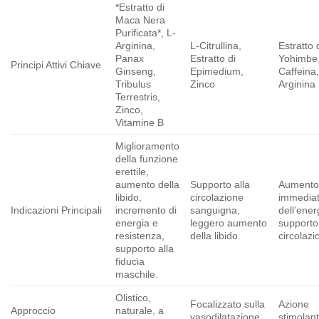
*Estratto di
Maca Nera
Purificata*, L-
Arginina,
L-Citrullina,
Estratto 
Panax
Estratto di
Yohimbe
Principi Attivi Chiave
Ginseng,
Epimedium,
Caffeina,
Tribulus
Zinco
Arginina
Terrestris,
Zinco,
Vitamine B
Miglioramento
della funzione
erettile,
aumento della
Supporto alla
Aument
libido,
circolazione
immedia
Indicazioni Principali
incremento di
sanguigna,
dell’ener
energia e
leggero aumento
supporto 
resistenza,
della libido.
circolazi
supporto alla
fiducia
maschile.
Olistico,
Focalizzato sulla
Azione
Approccio
naturale, a
vasodilatazione
stimolan