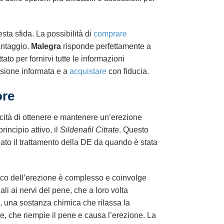
sta sfida. La possibilità di
comprare
antaggio.
Malegra
risponde perfettamente a
to per fornirvi tutte le informazioni
cisione informata e a
acquistare
con fiducia.
ore
pacità di ottenere e mantenere un’erezione
rincipio attivo, il
Sildenafil Citrate
. Questo
nato il trattamento della DE da quando è stata
ogico dell’erezione è complesso e coinvolge
i ai nervi del pene, che a loro volta
), una sostanza chimica che rilassa la
, che riempie il pene e causa l’erezione. La