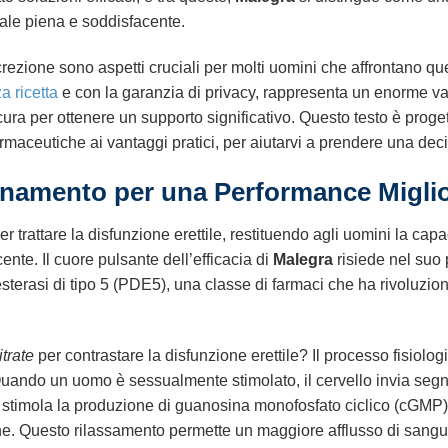
uale piena e soddisfacente.
rezione sono aspetti cruciali per molti uomini che affrontano que
a ricetta
e con la garanzia di privacy, rappresenta un enorme v
ura per ottenere un supporto significativo. Questo testo è progetta
farmaceutiche ai vantaggi pratici, per aiutarvi a prendere una de
onamento per una Performance Migli
r trattare la disfunzione erettile, restituendo agli uomini la ca
nte. Il cuore pulsante dell’efficacia di
Malegra
risiede nel suo p
sterasi di tipo 5 (PDE5), una classe di farmaci che ha rivoluzio
itrate
per contrastare la disfunzione erettile? Il processo fisiol
Quando un uomo è sessualmente stimolato, il cervello invia segnal
ico stimola la produzione di guanosina monofosfato ciclico (cGMP
ne. Questo rilassamento permette un maggiore afflusso di sangue