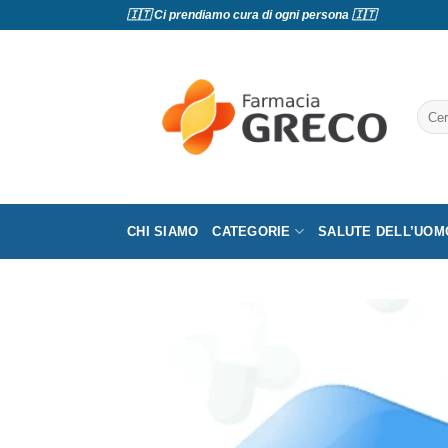
Salta
🇮🇹 Ci prendiamo cura di ogni persona 🇮🇹
ai
contenuti
Cerc
CHI SIAMO
CATEGORIE
SALUTE DELL’UOM