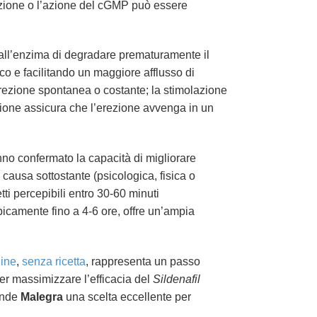
uzione o l’azione del cGMP può essere
ll’enzima di degradare prematuramente il
ico e facilitando un maggiore afflusso di
ezione spontanea o costante; la stimolazione
ione assicura che l’erezione avvenga in un
no confermato la capacità di migliorare
 causa sottostante (psicologica, fisica o
etti percepibili entro 30-60 minuti
picamente fino a 4-6 ore, offre un’ampia
line
,
senza ricetta
, rappresenta un passo
er massimizzare l’efficacia del
Sildenafil
rende
Malegra
una scelta eccellente per