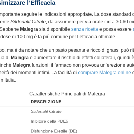
imizzare l’Efficacia
importante seguire le indicazioni appropriate. La dose standard 
nente
Sildenafil Citrate
, da assumere per via orale circa 30-60 mi
. Sebbene
Malegra
sia disponibile
senza ricetta
e possa essere
 dose di 100 mg è la più comune per l’efficacia ottimale.
, ma è da notare che un pasto pesante e ricco di grassi può ritar
cia di
Malegra
e aumentare il rischio di effetti collaterali, quin
finché
Malegra
funzioni; il farmaco non provoca un’erezione auto
eità dei momenti intimi. La facilità di
comprare Malegra online
e
n Italia.
Caratteristiche Principali di Malegra
DESCRIZIONE
Sildenafil Citrate
Inibitore della PDE5
Disfunzione Erettile (DE)