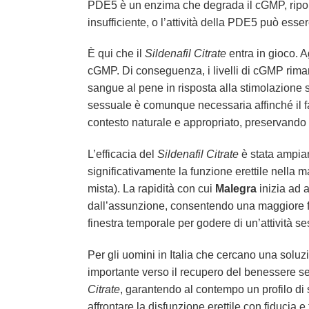
PDE5 è un enzima che degrada il cGMP, riport
insufficiente, o l’attività della PDE5 può es
È qui che il
Sildenafil Citrate
entra in gioco. 
cGMP. Di conseguenza, i livelli di cGMP rimang
sangue al pene in risposta alla stimolazione 
sessuale è comunque necessaria affinché il f
contesto naturale e appropriato, preservando l
L’efficacia del
Sildenafil Citrate
è stata ampiam
significativamente la funzione erettile nella 
mista). La rapidità con cui
Malegra
inizia ad a
dall’assunzione, consentendo una maggiore fles
finestra temporale per godere di un’attività 
Per gli uomini in Italia che cercano una soluzio
importante verso il recupero del benessere s
Citrate
, garantendo al contempo un profilo di
affrontare la disfunzione erettile con fiducia e t