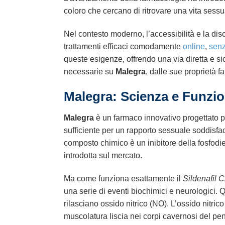
coloro che cercano di ritrovare una vita sess
Nel contesto moderno, l’accessibilità e la disc
trattamenti efficaci comodamente
online
,
senz
queste esigenze, offrendo una via diretta e sic
necessarie su
Malegra
, dalle sue proprietà 
Malegra: Scienza e Funzi
Malegra
è un farmaco innovativo progettato pe
sufficiente per un rapporto sessuale soddisface
composto chimico è un inibitore della fosfodie
introdotta sul mercato.
Ma come funziona esattamente il
Sildenafil C
una serie di eventi biochimici e neurologici. 
rilasciano ossido nitrico (NO). L’ossido nitr
muscolatura liscia nei corpi cavernosi del pe