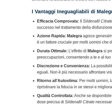
I Vantaggi Ineguagliabili di Maleg
Efficacia Comprovata:
Il
Sildenafil Citrat
successo nel trattamento della disfunzione
Azione Rapida:
Malegra
agisce generalme
è un fattore cruciale per molti uomini che d
Durata Ottimale:
L’effetto di
Malegra
si pr
preoccupazioni, consentendo a te e al tuo pa
Discrezione e Convenienza:
La possibili
eguali. Non è più necessario affrontare vis
Ritorno all’Autostima:
Per molti uomini, l
ripristinare la fiducia in se stessi e migli
Qualità Controllata:
Anche se disponibil
dose precisa di
Sildenafil Citrate
necessaria