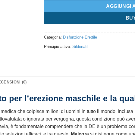
AGGIUNGI 
BU
Categoria:
Disfunzione Erettile
Principio attivo:
Sildenafil
CENSIONI (0)
 per l’erezione maschile e la quali
medica che colpisce milioni di uomini in tutto il mondo, inclusa 
ttovalutata o ignorata per vergogna, questa condizione può avere
uttavia, è fondamentale comprendere che la DE è un problema com
 soluzioni efficaci, e tra queste,
Malegra
si distingue come una 