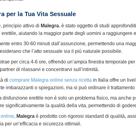
ra per la Tua Vita Sessuale
e
, principio attivo di
Malegra
, è stato oggetto di studi approfondi
 erettile, aiutando la maggior parte degli uomini a raggiunger
nte entro 30-60 minuti dall’assunzione, permettendo una maggi
esiderano che l’atto sessuale sia il più naturale possibile.
otrae per circa 4-6 ore, offrendo un’ampia finestra temporale per
rtner di rilassarvi e concentrarvi sull’intimità.
tà di
comprare Malegra online senza ricetta
in Italia offre un li
ite imbarazzanti o spiegazioni, ma si può ordinare il trattamento
a disfunzione erettile non è solo un problema fisico, ma anche ps
orare significativamente la qualità della vita, permettendo di goder
e
online
,
Malegra
è prodotto con rigorosi standard di qualità, a
 per un’efficacia e sicurezza ottimali.