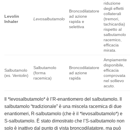
riduzione
degli effetti
Broncodilatatore
collaterali
Levolin
ad azione
Levosalbutamolo
(tremori,
Inhaler
rapida e
tachicardia)
selettiva
rispetto al
salbutamolo
racemico,
efficacia
mirata.
Ampiamente
disponibile,
Salbutamolo
Broncodilatatore
Salbutamolo
efficacia
(forma
ad azione
(es. Ventolin)
comprovata
racemica)
rapida
nel sollievo
acuto.
Il *levosalbutamolo* è l’R-enantiomero del salbutamolo. Il
salbutamolo “tradizionale” è una miscela racemica di due
enantiomeri, R-salbutamolo (che è il *levosalbutamolo*) e
S-salbutamolo. È stato dimostrato che l’S-salbutamolo non
solo è inattivo dal punto di vista broncodilatatore, ma può