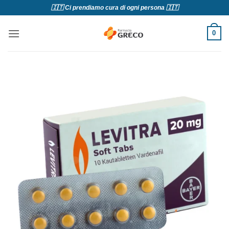
Salta
🇮🇹 Ci prendiamo cura di ogni persona 🇮🇹
ai
contenuti
0