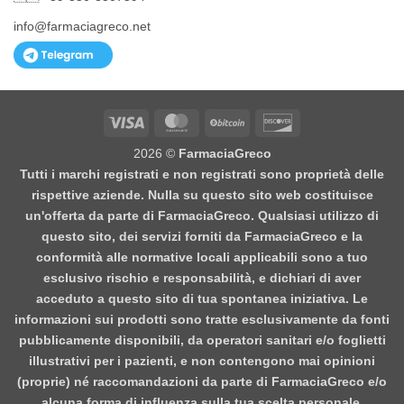
info@farmaciagreco.net
Visa
MasterCard
BitCoin
Discover
2026 ©
FarmaciaGreco
Tutti i marchi registrati e non registrati sono proprietà delle
rispettive aziende. Nulla su questo sito web costituisce
un'offerta da parte di FarmaciaGreco. Qualsiasi utilizzo di
questo sito, dei servizi forniti da FarmaciaGreco e la
conformità alle normative locali applicabili sono a tuo
esclusivo rischio e responsabilità, e dichiari di aver
acceduto a questo sito di tua spontanea iniziativa. Le
informazioni sui prodotti sono tratte esclusivamente da fonti
pubblicamente disponibili, da operatori sanitari e/o foglietti
illustrativi per i pazienti, e non contengono mai opinioni
(proprie) né raccomandazioni da parte di FarmaciaGreco e/o
alcuna forma di influenza sulla tua scelta personale.