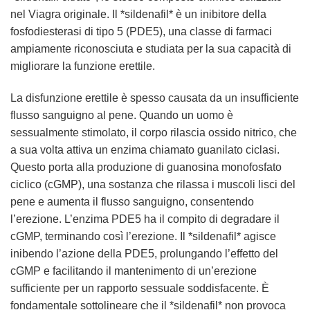
nel Viagra originale. Il *sildenafil* è un inibitore della
fosfodiesterasi di tipo 5 (PDE5), una classe di farmaci
ampiamente riconosciuta e studiata per la sua capacità di
migliorare la funzione erettile.
La disfunzione erettile è spesso causata da un insufficiente
flusso sanguigno al pene. Quando un uomo è
sessualmente stimolato, il corpo rilascia ossido nitrico, che
a sua volta attiva un enzima chiamato guanilato ciclasi.
Questo porta alla produzione di guanosina monofosfato
ciclico (cGMP), una sostanza che rilassa i muscoli lisci del
pene e aumenta il flusso sanguigno, consentendo
l’erezione. L’enzima PDE5 ha il compito di degradare il
cGMP, terminando così l’erezione. Il *sildenafil* agisce
inibendo l’azione della PDE5, prolungando l’effetto del
cGMP e facilitando il mantenimento di un’erezione
sufficiente per un rapporto sessuale soddisfacente. È
fondamentale sottolineare che il *sildenafil* non provoca