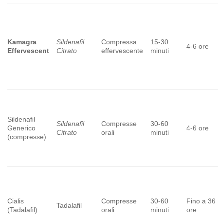
Kamagra
Sildenafil
Compressa
15-30
4-6 ore
Effervescent
Citrato
effervescente
minuti
Sildenafil
Sildenafil
Compresse
30-60
Generico
4-6 ore
Citrato
orali
minuti
(compresse)
Cialis
Compresse
30-60
Fino a 36
Tadalafil
(Tadalafil)
orali
minuti
ore