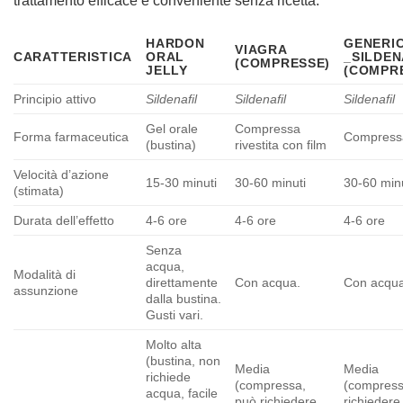
trattamento efficace e conveniente senza ricetta.
HARDON
GENERI
VIAGRA
CARATTERISTICA
ORAL
_SILDEN
(COMPRESSE)
JELLY
(COMPR
Principio attivo
Sildenafil
Sildenafil
Sildenafil
Gel orale
Compressa
Forma farmaceutica
Compress
(bustina)
rivestita con film
Velocità d’azione
15-30 minuti
30-60 minuti
30-60 min
(stimata)
Durata dell’effetto
4-6 ore
4-6 ore
4-6 ore
Senza
acqua,
Modalità di
direttamente
Con acqua.
Con acqua
assunzione
dalla bustina.
Gusti vari.
Molto alta
(bustina, non
Media
Media
richiede
(compressa,
(compress
acqua, facile
può richiedere
richiedere