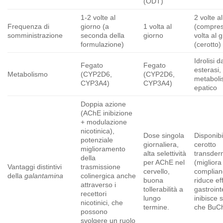
(ODT)
1-2 volte al
2 volte a
Frequenza di
giorno (a
1 volta al
(compres
somministrazione
seconda della
giorno
volta al 
formulazione)
(cerotto)
Idrolisi d
Fegato
Fegato
esterasi
Metabolismo
(CYP2D6,
(CYP2D6,
metabol
CYP3A4)
CYP3A4)
epatico
Doppia azione
(AChE inibizione
+ modulazione
nicotinica),
Dose singola
Disponib
potenziale
giornaliera,
cerotto
miglioramento
alta selettività
transder
della
per AChE nel
(migliora
Vantaggi distintivi
trasmissione
cervello,
complian
della
galantamina
colinergica anche
buona
riduce eff
attraverso i
tollerabilità a
gastrointe
recettori
lungo
inibisce 
nicotinici, che
termine.
che BuC
possono
svolgere un ruolo