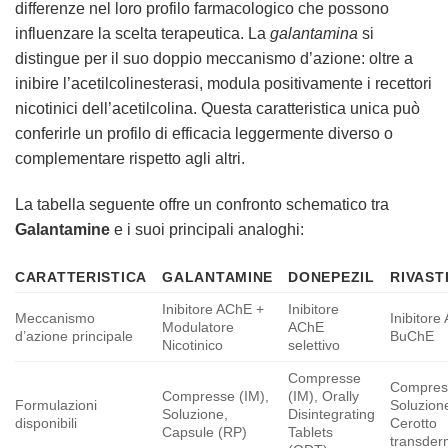
differenze nel loro profilo farmacologico che possono
influenzare la scelta terapeutica. La
galantamina
si
distingue per il suo doppio meccanismo d’azione: oltre a
inibire l’acetilcolinesterasi, modula positivamente i recettori
nicotinici dell’acetilcolina. Questa caratteristica unica può
conferirle un profilo di efficacia leggermente diverso o
complementare rispetto agli altri.
La tabella seguente offre un confronto schematico tra
Galantamine
e i suoi principali analoghi:
CARATTERISTICA
GALANTAMINE
DONEPEZIL
RIVAST
Inibitore AChE +
Inibitore
Meccanismo
Inibitore
Modulatore
AChE
d’azione principale
BuChE
Nicotinico
selettivo
Compresse
Compress
Compresse (IM),
(IM), Orally
Formulazioni
Soluzion
Soluzione,
Disintegrating
disponibili
Cerotto
Capsule (RP)
Tablets
transder