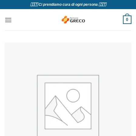
Salta
🇮🇹 Ci prendiamo cura di ogni persona 🇮🇹
ai
contenuti
0