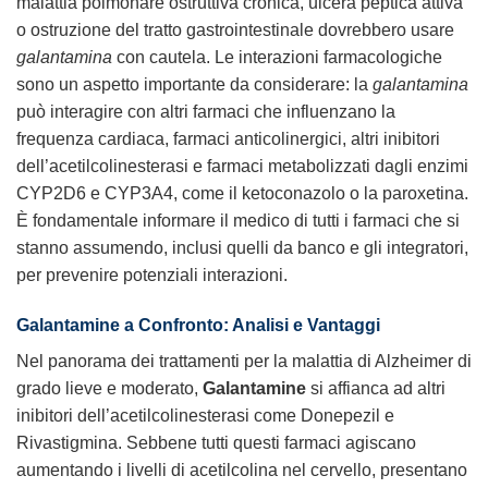
malattia polmonare ostruttiva cronica, ulcera peptica attiva
o ostruzione del tratto gastrointestinale dovrebbero usare
galantamina
con cautela. Le interazioni farmacologiche
sono un aspetto importante da considerare: la
galantamina
può interagire con altri farmaci che influenzano la
frequenza cardiaca, farmaci anticolinergici, altri inibitori
dell’acetilcolinesterasi e farmaci metabolizzati dagli enzimi
CYP2D6 e CYP3A4, come il ketoconazolo o la paroxetina.
È fondamentale informare il medico di tutti i farmaci che si
stanno assumendo, inclusi quelli da banco e gli integratori,
per prevenire potenziali interazioni.
Galantamine
a Confronto: Analisi e Vantaggi
Nel panorama dei trattamenti per la malattia di Alzheimer di
grado lieve e moderato,
Galantamine
si affianca ad altri
inibitori dell’acetilcolinesterasi come Donepezil e
Rivastigmina. Sebbene tutti questi farmaci agiscano
aumentando i livelli di acetilcolina nel cervello, presentano