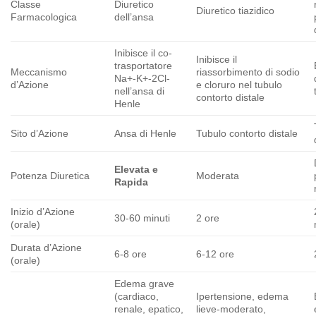
Classe
Diuretico
Diuretico tiazidico
Farmacologica
dell’ansa
Inibisce il co-
Inibisce il
trasportatore
Meccanismo
riassorbimento di sodio
Na+-K+-2Cl-
d’Azione
e cloruro nel tubulo
nell’ansa di
contorto distale
Henle
Sito d’Azione
Ansa di Henle
Tubulo contorto distale
Elevata e
Potenza Diuretica
Moderata
Rapida
Inizio d’Azione
30-60 minuti
2 ore
(orale)
Durata d’Azione
6-8 ore
6-12 ore
(orale)
Edema grave
(cardiaco,
Ipertensione, edema
renale, epatico,
lieve-moderato,