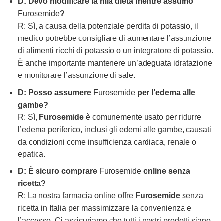
D: Devo modificare la mia dieta mentre assumo
Furosemide
?
R: Sì, a causa della potenziale perdita di potassio, il
medico potrebbe consigliare di aumentare l’assunzione
di alimenti ricchi di potassio o un integratore di potassio.
È anche importante mantenere un’adeguata idratazione
e monitorare l’assunzione di sale.
D: Posso assumere
Furosemide
per l’edema alle
gambe?
R: Sì,
Furosemide
è comunemente usato per ridurre
l’edema periferico, inclusi gli edemi alle gambe, causati
da condizioni come insufficienza cardiaca, renale o
epatica.
D: È sicuro comprare
Furosemide
online senza
ricetta?
R: La nostra farmacia online offre
Furosemide
senza
ricetta in Italia per massimizzare la convenienza e
l’accesso. Ci assicuriamo che tutti i nostri prodotti siano