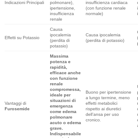
Indicazioni Principali
polmonare),
insufficienza cardiaca
ipertensione,
(con funzione renale
insufficienza
normale)
renale
Causa
ipocalemia
Causa ipocalemia
Effetti su Potassio
(perdita di
(perdita di potassio)
potassio)
Massima
potenza e
rapidità,
efficace anche
con funzione
renale
compromessa,
Buono per ipertensione
ideale per
a lungo termine, meno
situazioni di
Vantaggi di
effetti metabolici
emergenza
Furosemide
rispetto ai diuretici
come edema
dell’ansa per uso
polmonare
cronico.
acuto o edema
grave.
Indispensabile