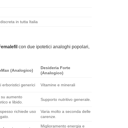
iscreta in tutta Italia
Femalefil
con due ipotetici analoghi popolari,
Desideria Forte
oMax (Analogico)
(Analogico)
i erboristici generici
Vitamine e minerali
 su aumento
Supporto nutritivo generale.
tico e libido.
 spesso richiede uso
Varia molto a seconda delle
gato.
carenze.
Miglioramento energia e