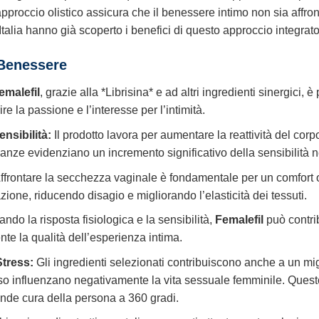
pproccio olistico assicura che il benessere intimo non sia affront
alia hanno già scoperto i benefici di questo approccio integrato
 Benessere
emalefil
, grazie alla *Librisina* e ad altri ingredienti sinergici, è
e la passione e l’interesse per l’intimità.
nsibilità:
Il prodotto lavora per aumentare la reattività del corp
anze evidenziano un incremento significativo della sensibilità 
ffrontare la secchezza vaginale è fondamentale per un comfort ot
zione, riducendo disagio e migliorando l’elasticità dei tessuti.
ndo la risposta fisiologica e la sensibilità,
Femalefil
può contri
e la qualità dell’esperienza intima.
tress:
Gli ingredienti selezionati contribuiscono anche a un mi
pesso influenzano negativamente la vita sessuale femminile. Ques
ende cura della persona a 360 gradi.