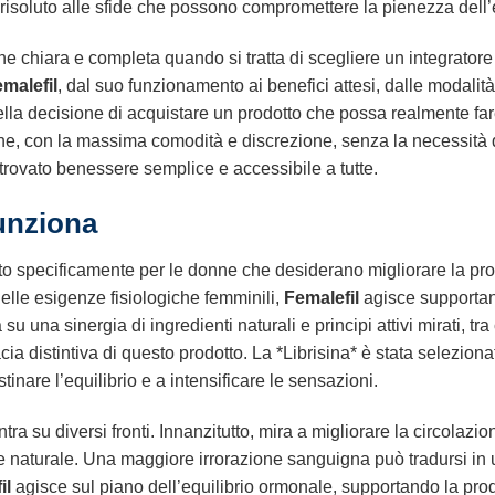
risoluto alle sfide che possono compromettere la pienezza dell’
chiara e completa quando si tratta di scegliere un integratore 
malefil
, dal suo funzionamento ai benefici attesi, dalle modalit
 nella decisione di acquistare un prodotto che possa realmente fare
ne, con la massima comodità e discrezione, senza la necessità d
itrovato benessere semplice e accessibile a tutte.
nziona
to specificamente per le donne che desiderano migliorare la prop
lle esigenze fisiologiche femminili,
Femalefil
agisce supportand
una sinergia di ingredienti naturali e principi attivi mirati, tra 
a distintiva di questo prodotto. La *Librisina* è stata selezionat
stinare l’equilibrio e a intensificare le sensazioni.
tra su diversi fronti. Innanzitutto, mira a migliorare la circolaz
ne naturale. Una maggiore irrorazione sanguigna può tradursi in 
il
agisce sul piano dell’equilibrio ormonale, supportando la pro