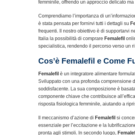
femminile, offrendo un approccio delicato ma 
Comprendiamo l’importanza di un’informazione 
è stata pensata per fornirvi tutti i dettagli su
Fe
frequenti. Il nostro obiettivo è di supportarvi
Italia la possibilità di comprare
Femalefil
onli
specialistica, rendendo il percorso verso un r
Cos’è
Femalefil
e Come Fu
Femalefil
è un integratore alimentare formula
Sviluppato con una profonda comprensione de
soddisfacente. La sua composizione è basata su 
componente chiave che contribuisce all’efficaci
risposta fisiologica femminile, aiutando a ripri
Il meccanismo d’azione di
Femalefil
si concen
essenziale per l’eccitazione e la lubrificazio
pronta agli stimoli. In secondo luogo,
Femalef