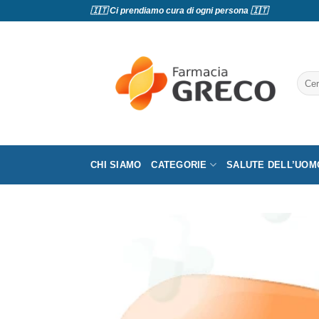
Salta
🇮🇹 Ci prendiamo cura di ogni persona 🇮🇹
ai
contenuti
Cerc
CHI SIAMO
CATEGORIE
SALUTE DELL’UOM