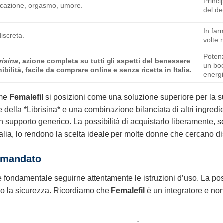
Princ
ificazione, orgasmo, umore.
del de
In far
discreta.
volte 
Potenz
risina
, azione completa su tutti gli aspetti del benessere
un boo
bilità, facile da comprare online e senza ricetta in Italia.
energi
ome
Femalefil
si posizioni come una soluzione superiore per la s
della *Librisina* e una combinazione bilanciata di altri ingredi
 un supporto generico. La possibilità di acquistarlo liberamente, s
talia, lo rendono la scelta ideale per molte donne che cercano di
omandato
 è fondamentale seguirne attentamente le istruzioni d’uso. La po
mpo la sicurezza. Ricordiamo che
Femalefil
è un integratore e non 