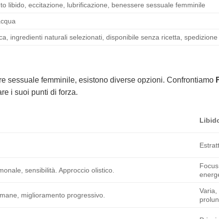
o libido, eccitazione, lubrificazione, benessere sessuale femminile
acqua
ca, ingredienti naturali selezionati, disponibile senza ricetta, spedizione d
ere sessuale femminile, esistono diverse opzioni. Confrontiamo
e i suoi punti di forza.
Libid
Estratt
Focus
monale, sensibilità. Approccio olistico.
energe
Varia,
ttimane, miglioramento progressivo.
prolun