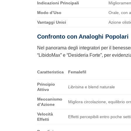
Indicazioni Principali
Migliorament
Modo d’Uso
Orale, con 
Vantaggi Unici
Azione olisti
Confronto con Analoghi Popolari
Nel panorama degli integratori per il beness
“LibidoMax” e “Desideria Forte”, per evidenziar
Caratteristica
Femalefil
Principio
Librisina
e blend naturale
Attivo
Meccanismo
Migliora circolazione, equilibrio or
d’Azione
Velocità
Effetti percepibili entro poche se
Effetti