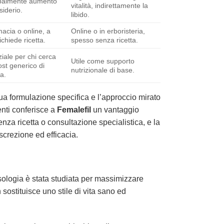
ipalmente aumento
vitalità, indirettamente la
siderio.
libido.
macia o online, a
Online o in erboristeria,
richiede ricetta.
spesso senza ricetta.
iale per chi cerca
Utile come supporto
st generico di
nutrizionale di base.
a.
ua formulazione specifica e l’approccio mirato
enti conferisce a
Femalefil
un vantaggio
enza ricetta o consultazione specialistica, e la
screzione ed efficacia.
sologia è stata studiata per massimizzare
sostituisce uno stile di vita sano ed